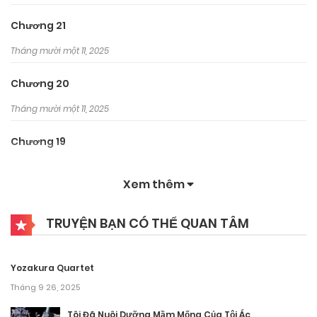
Chương 21
Tháng mười một 11, 2025
Chương 20
Tháng mười một 11, 2025
Chương 19
Tháng mười một 11, 2025
Xem thêm
Chương 18
TRUYỆN BẠN CÓ THỂ QUAN TÂM
Tháng mười một 11, 2025
Chương 17
Yozakura Quartet
Tháng mười một 11, 2025
Tháng 9 26, 2025
Chương 16
Tôi Đã Nuôi Dưỡng Mầm Mống Của Tội Ác