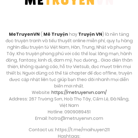
Chương 5
Tháng mười một 11, 2025
Chương 4
MeTruyenVN
(
Mê Truyện
hay
Truyện VN
) là nền tảng
Tháng mười một 11, 2025
đọc truyện tranh và tiểu thuyết online miễn phí, quy tụ hàng
nghìn đầu truyện từ Việt Nam, Hàn, Trung, Nhật và phương
Chương 3
Tây. Kho truyện phong phú với các thể loại: lãng mạn, hành
động, fantasy, kinh dị, đam mỹ, học đường… Giao diện thân
Tháng mười một 11, 2025
thiện, không quảng cáo, hỗ trợ Vietsub, đọc mượt trên mọi
thiết bị. Người dùng có thể tải chapter để đọc offline, truyện
Chương 2
được cập nhật liên tục giúp bạn theo dõi nhanh mọi diễn
biến mới nhất.
Tháng mười một 11, 2025
Website:
https://metruyenvn.com/
Address: 267 Trường Sơn, Hoà Thọ Tây, Cẩm Lệ, Đà Nẵng,
Chương 1
Việt Nam
Hotline: 0909089451
Tháng mười một 11, 2025
Email:
hotro@metruyenvn.com
Contact us: https://t.me/maihuyen211
Hashtags: