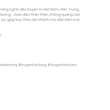
ụ hàng nghìn đầu truyện từ Việt Nam, Hàn, Trung,
c đường… Giao diện thân thiện, không quảng cáo,
ên tục giúp bạn theo dõi nhanh mọi diễn biến mới
m
ruyendammy #truyenfantasy #truyentinhcam