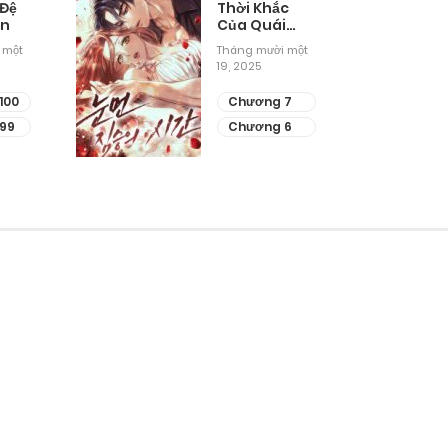
 Đệ
Thời Khắc
ân
Của Quái
Thú Mù
 một
Tháng mười một
19, 2025
100
Chương 7
99
Chương 6