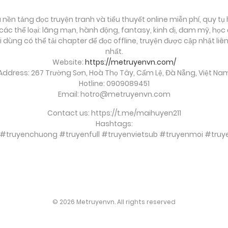
à nền tảng đọc truyện tranh và tiểu thuyết online miễn phí, quy t
ác thể loại: lãng mạn, hành động, fantasy, kinh dị, đam mỹ, họ
ời dùng có thể tải chapter để đọc offline, truyện được cập nhật li
nhất.
Website:
https://metruyenvn.com/
Address: 267 Trường Sơn, Hoà Thọ Tây, Cẩm Lệ, Đà Nẵng, Việt Na
Hotline: 0909089451
Email:
hotro@metruyenvn.com
Contact us: https://t.me/maihuyen211
Hashtags:
 #truyenchuong #truyenfull #truyenvietsub #truyenmoi #t
soi cầu việt
© 2026 Metruyenvn. All rights reserved