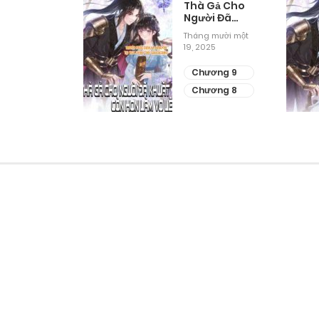
Mô Phỏng
Thà Gả Cho
ờng Sinh
Người Đã
Khuất Còn
g mười một
Tháng mười một
Hơn Làm Vợ
2025
19, 2025
Lẽ
ương 11
Chương 9
ương 10
Chương 8