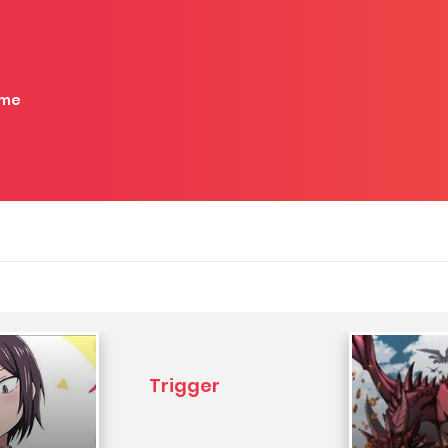
me
Trigger