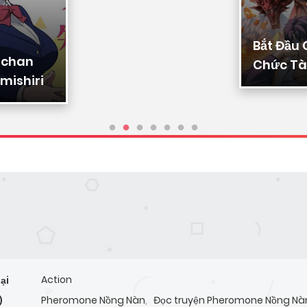
Bắt Đầu
-chan
Chức Tài
mishiri
Ta Chuy
Triệu Vạ
Sủng
Action
ại
Pheromone Nồng Nàn
,
Đọc truyện Pheromone Nồng Nà
)