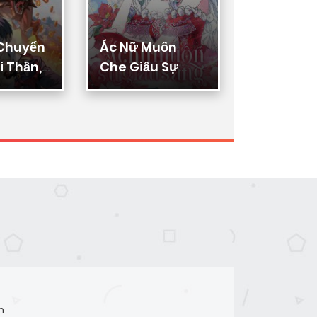
 Chuyển
Ác Nữ Muốn
Thực Thi
 Thần,
Che Giấu Sự
Lý
ển Hóa
Giàu Sang
n Thần
n