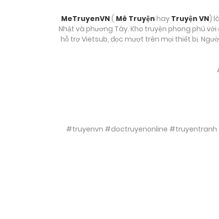
MeTruyenVN
(
Mê Truyện
hay
Truyện VN
) l
Nhật và phương Tây. Kho truyện phong phú với c
hỗ trợ Vietsub, đọc mượt trên mọi thiết bị. Ngư
#truyenvn #doctruyenonline #truyentranh