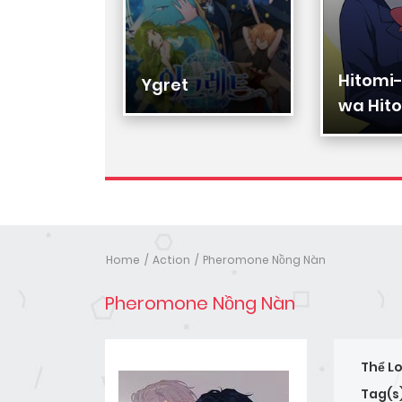
Hitomi
Hạ Đệ
Ygret
wa Hito
Nhân
Home
Action
Pheromone Nồng Nàn
Pheromone Nồng Nàn
Thể Lo
Tag(s