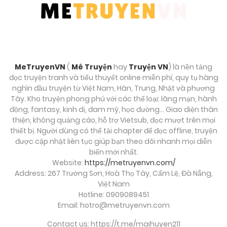
Chương 17
Tháng 8 30, 2025
Chương 16
MeTruyenVN
(
Mê Truyện
hay
Truyện VN
) là nền tảng
Tháng 8 30, 2025
đọc truyện tranh và tiểu thuyết online miễn phí, quy tụ hàng
nghìn đầu truyện từ Việt Nam, Hàn, Trung, Nhật và phương
Chương 15
Tây. Kho truyện phong phú với các thể loại: lãng mạn, hành
động, fantasy, kinh dị, đam mỹ, học đường… Giao diện thân
Tháng 8 30, 2025
thiện, không quảng cáo, hỗ trợ Vietsub, đọc mượt trên mọi
thiết bị. Người dùng có thể tải chapter để đọc offline, truyện
Chương 14
được cập nhật liên tục giúp bạn theo dõi nhanh mọi diễn
biến mới nhất.
Tháng 8 30, 2025
Website:
https://metruyenvn.com/
Address: 267 Trường Sơn, Hoà Thọ Tây, Cẩm Lệ, Đà Nẵng,
Chương 13
Việt Nam
Hotline: 0909089451
Tháng 8 30, 2025
Email:
hotro@metruyenvn.com
Chương 12
Contact us: https://t.me/maihuyen211