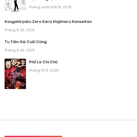
Chương 28
Tháng mười một 19, 2025
Tháng 8 30, 2025
Kougekiryoku Zero Kara Hajimeru Kenseitan
Tháng 9 29, 2025
Chương 27
Tu Tiên Giả Cuối Cùng
Tháng 8 30, 2025
Tháng 9 26, 2025
Chương 26
Phổ La Chi Chủ
Tháng 8 30, 2025
Tháng 10 13, 2025
Chương 25
Tháng 8 30, 2025
Chương 24
Tháng 8 30, 2025
Chương 23