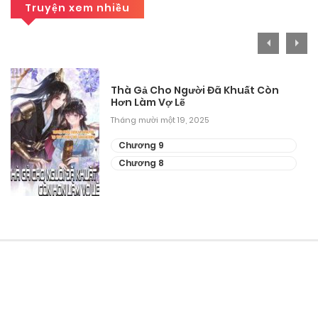
Truyện xem nhiều
Tháng 8 30, 2025
Chương 22
Tháng 8 30, 2025
Thà Gả Cho Người Đã Khuất Còn
Hơn Làm Vợ Lẽ
Chương 21
Tháng mười một 19, 2025
Tháng 8 30, 2025
Chương 9
Chương 20
Chương 8
Tháng 8 30, 2025
Chương 19
Tháng 8 30, 2025
Chương 18
Tháng 8 30, 2025