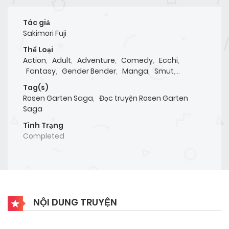
Tác giả
Sakimori Fuji
Thể Loại
Action
,
Adult
,
Adventure
,
Comedy
,
Ecchi
,
Fantasy
,
Gender Bender
,
Manga
,
Smut
,
Supernatural
Tag(s)
Rosen Garten Saga
,
Đọc truyện Rosen Garten
Saga
Tình Trạng
Completed
NỘI DUNG TRUYỆN