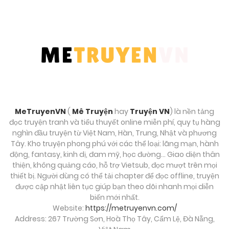
MeTruyenVN
(
Mê Truyện
hay
Truyện VN
) là nền tảng
đọc truyện tranh và tiểu thuyết online miễn phí, quy tụ hàng
nghìn đầu truyện từ Việt Nam, Hàn, Trung, Nhật và phương
Tây. Kho truyện phong phú với các thể loại: lãng mạn, hành
động, fantasy, kinh dị, đam mỹ, học đường… Giao diện thân
thiện, không quảng cáo, hỗ trợ Vietsub, đọc mượt trên mọi
thiết bị. Người dùng có thể tải chapter để đọc offline, truyện
được cập nhật liên tục giúp bạn theo dõi nhanh mọi diễn
biến mới nhất.
Website:
https://metruyenvn.com/
Address: 267 Trường Sơn, Hoà Thọ Tây, Cẩm Lệ, Đà Nẵng,