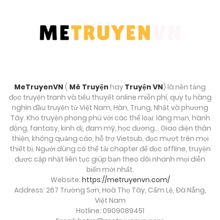
Tháng 9 29, 2025
Chương 9
Tháng 9 29, 2025
Chương 8
MeTruyenVN
(
Mê Truyện
hay
Truyện VN
) là nền tảng
Tháng 9 29, 2025
đọc truyện tranh và tiểu thuyết online miễn phí, quy tụ hàng
nghìn đầu truyện từ Việt Nam, Hàn, Trung, Nhật và phương
Chương 7
Tây. Kho truyện phong phú với các thể loại: lãng mạn, hành
động, fantasy, kinh dị, đam mỹ, học đường… Giao diện thân
Tháng 9 29, 2025
thiện, không quảng cáo, hỗ trợ Vietsub, đọc mượt trên mọi
thiết bị. Người dùng có thể tải chapter để đọc offline, truyện
Chương 6
được cập nhật liên tục giúp bạn theo dõi nhanh mọi diễn
biến mới nhất.
Tháng 9 29, 2025
Website:
https://metruyenvn.com/
Address: 267 Trường Sơn, Hoà Thọ Tây, Cẩm Lệ, Đà Nẵng,
Chương 5
Việt Nam
Hotline: 0909089451
Tháng 9 29, 2025