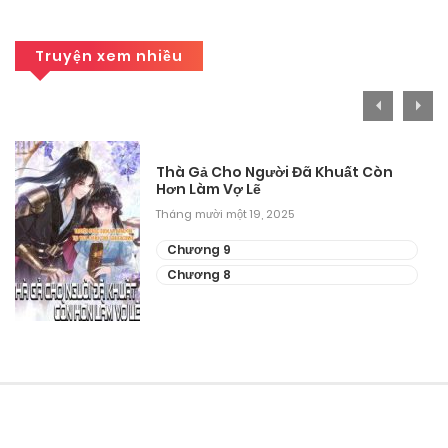
Chương 15
Truyện xem nhiều
Tháng 9 29, 2025
Chương 14
Tháng 9 29, 2025
Thà Gả Cho Người Đã Khuất Còn
Hơn Làm Vợ Lẽ
Chương 13
Tháng mười một 19, 2025
Tháng 9 29, 2025
Chương 9
Chương 12
Chương 8
Tháng 9 29, 2025
Chương 11
Tháng 9 29, 2025
Chương 10