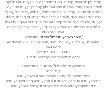
Tháng 8 31, 2025
nghìn đầu truyện từ Việt Nam, Hàn, Trung, Nhật và phương
Tây. Kho truyện phong phú với các thể loại: lãng mạn, hành
động, fantasy, kinh dị, đam mỹ, học đường… Giao diện thân
Chương 31.1
thiện, không quảng cáo, hỗ trợ Vietsub, đọc mượt trên mọi
Tháng 8 31, 2025
thiết bị. Người dùng có thể tải chapter để đọc offline, truyện
được cập nhật liên tục giúp bạn theo dõi nhanh mọi diễn
biến mới nhất.
Chương 30
Website:
https://metruyenvn.com/
Tháng 8 31, 2025
Address: 267 Trường Sơn, Hoà Thọ Tây, Cẩm Lệ, Đà Nẵng,
Việt Nam
Chương 29.3
Hotline: 0909089451
Email:
hotro@metruyenvn.com
Tháng 8 31, 2025
Contact us: https://t.me/maihuyen211
Hashtags:
Chương 29.2
#truyenvn #doctruyenonline #truyentranh
Tháng 8 31, 2025
#truyenchuong #truyenfull #truyenvietsub #truyenmoi
#truyendammy #truyenfantasy #truyentinhcam
Chương 29.1
Tháng 8 31, 2025
soi cầu việt