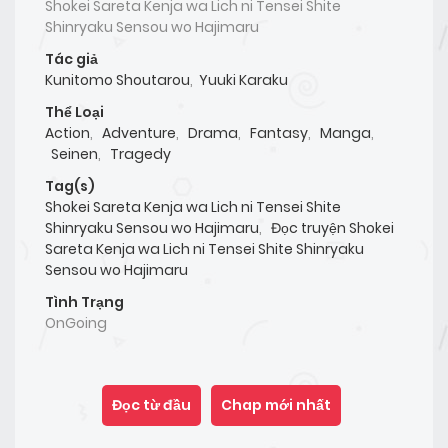
Shokei Sareta Kenja wa Lich ni Tensei Shite
Shinryaku Sensou wo Hajimaru
Tác giả
Kunitomo Shoutarou
,
Yuuki Karaku
Thể Loại
Action
,
Adventure
,
Drama
,
Fantasy
,
Manga
,
Seinen
,
Tragedy
Tag(s)
Shokei Sareta Kenja wa Lich ni Tensei Shite
Shinryaku Sensou wo Hajimaru
,
Đọc truyện Shokei
Sareta Kenja wa Lich ni Tensei Shite Shinryaku
Sensou wo Hajimaru
Tình Trạng
OnGoing
Đọc từ đầu
Chap mới nhất