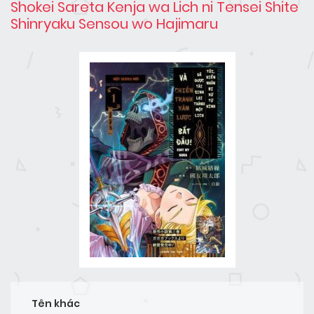
Shokei Sareta Kenja wa Lich ni Tensei Shite
Shinryaku Sensou wo Hajimaru
Tên khác