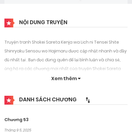
NỘI DUNG TRUYỆN
Truyện tranh Shokei Sareta Kenja wa Lich ni Tensei Shite
Shinryaku Sensou wo Hajimaru được cập nhật nhanh và đầy
đủ nhất tại . Bạn đọc đừng quên để lại bình luận và chia sẻ,
ủng hộ ra các chương mới nhất của truyện Shokei Sareta
Kenja wa Lich ni Tensei Shite Shinryaku Sensou wo Hajimaru.
Xem thêm
DANH SÁCH CHƯƠNG
Chương 53
Tháng 9 5, 2025