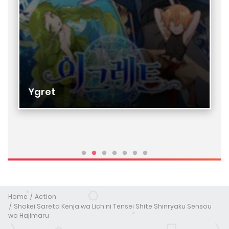
Ygret
Home
Action
Shokei Sareta Kenja wa Lich ni Tensei Shite Shinryaku Sensou
wo Hajimaru