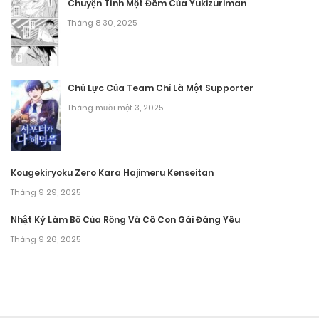
Chuyện Tình Một Đêm Của Yukizuriman
Tháng 9 25, 2025
Tháng 8 30, 2025
Chương 56.1
Tháng 9 25, 2025
Chủ Lực Của Team Chỉ Là Một Supporter
Tháng mười một 3, 2025
Chương 56
Tháng 9 25, 2025
Chương 55.1
Kougekiryoku Zero Kara Hajimeru Kenseitan
Tháng 9 29, 2025
Tháng 9 25, 2025
Nhật Ký Làm Bố Của Rồng Và Cô Con Gái Đáng Yêu
Chương 54
Tháng 9 26, 2025
Tháng 9 25, 2025
Chương 53
Tháng 9 25, 2025