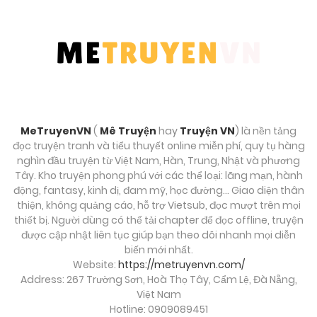
Tháng 9 25, 2025
Chương 46
Tháng 9 25, 2025
Chương 45
MeTruyenVN
(
Mê Truyện
hay
Truyện VN
) là nền tảng
Tháng 9 25, 2025
đọc truyện tranh và tiểu thuyết online miễn phí, quy tụ hàng
nghìn đầu truyện từ Việt Nam, Hàn, Trung, Nhật và phương
Chương 44
Tây. Kho truyện phong phú với các thể loại: lãng mạn, hành
động, fantasy, kinh dị, đam mỹ, học đường… Giao diện thân
Tháng 9 25, 2025
thiện, không quảng cáo, hỗ trợ Vietsub, đọc mượt trên mọi
thiết bị. Người dùng có thể tải chapter để đọc offline, truyện
Chương 43
được cập nhật liên tục giúp bạn theo dõi nhanh mọi diễn
biến mới nhất.
Tháng 9 25, 2025
Website:
https://metruyenvn.com/
Address: 267 Trường Sơn, Hoà Thọ Tây, Cẩm Lệ, Đà Nẵng,
Chương 42
Việt Nam
Hotline: 0909089451
Tháng 9 25, 2025