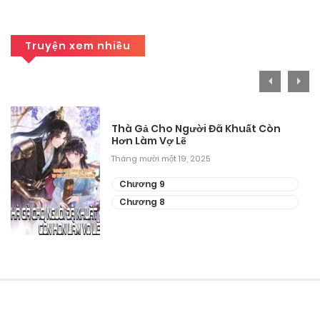
Chương 52
Truyện xem nhiều
Tháng 9 25, 2025
Chương 51
Tháng 9 25, 2025
Thà Gả Cho Người Đã Khuất Còn
Hơn Làm Vợ Lẽ
Chương 50
Tháng mười một 19, 2025
Tháng 9 25, 2025
Chương 9
Chương 49
Chương 8
Tháng 9 25, 2025
Chương 48
Tháng 9 25, 2025
Chương 47