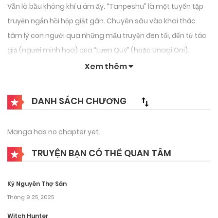
Vẫn là bầu không khí u ám ấy. “Tanpeshu” là một tuyển tập
truyện ngắn hồi hộp giật gân. Chuyên sâu vào khai thác
tâm lý con người qua những mẩu truyện đen tối, đến từ tác
giả (người minh họa) của “Lươn Quỷ” (hoặc Unagi Oni).
Xem thêm
DANH SÁCH CHƯƠNG
Manga has no chapter yet.
TRUYỆN BẠN CÓ THỂ QUAN TÂM
Kỷ Nguyên Thợ Săn
Tháng 9 25, 2025
Witch Hunter