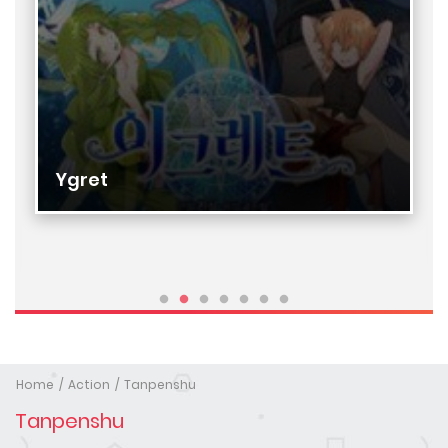
Ygret
Home
Action
Tanpenshu
Tanpenshu