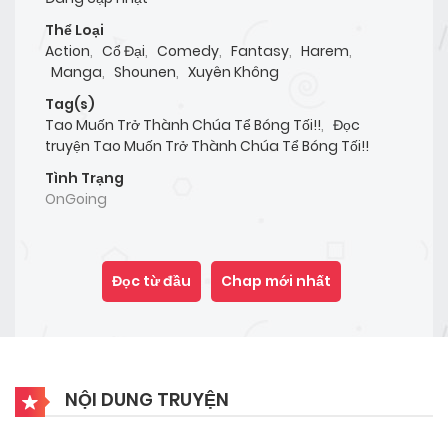
Thể Loại
Action
,
Cổ Đại
,
Comedy
,
Fantasy
,
Harem
,
Manga
,
Shounen
,
Xuyên Không
Tag(s)
Tao Muốn Trở Thành Chúa Tể Bóng Tối!!
,
Đọc
truyện Tao Muốn Trở Thành Chúa Tể Bóng Tối!!
Tình Trạng
OnGoing
Đọc từ đầu
Chap mới nhất
NỘI DUNG TRUYỆN