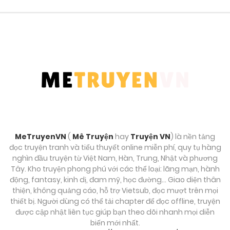
Tháng 9 27, 2025
Chương 61
Tháng 9 27, 2025
Chương 60.2
Tháng 9 27, 2025
Chương 60.1
Tháng 9 27, 2025
MeTruyenVN
(
Mê Truyện
hay
Truyện VN
) là nền tảng
đọc truyện tranh và tiểu thuyết online miễn phí, quy tụ hàng
Chương 59
nghìn đầu truyện từ Việt Nam, Hàn, Trung, Nhật và phương
Tây. Kho truyện phong phú với các thể loại: lãng mạn, hành
Tháng 9 27, 2025
động, fantasy, kinh dị, đam mỹ, học đường… Giao diện thân
thiện, không quảng cáo, hỗ trợ Vietsub, đọc mượt trên mọi
Chương 58
thiết bị. Người dùng có thể tải chapter để đọc offline, truyện
được cập nhật liên tục giúp bạn theo dõi nhanh mọi diễn
Tháng 9 27, 2025
biến mới nhất.