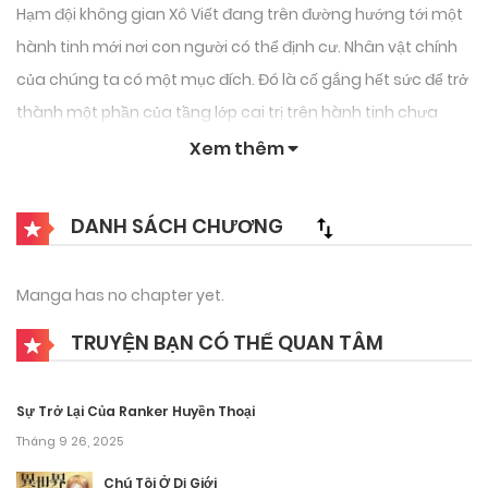
Hạm đội không gian Xô Viết đang trên đường hướng tới một
hành tinh mới nơi con người có thể định cư. Nhân vật chính
của chúng ta có một mục đích. Đó là cố gắng hết sức để trở
thành một phần của tầng lớp cai trị trên hành tinh chưa
được khai phá, trong khi những người bạn cùng trang lứa
Xem thêm
của anh đang chìm đắm trong Thực tại Ảo. Nhưng một sự
cố đã xảy ra
DANH SÁCH CHƯƠNG
Manga has no chapter yet.
TRUYỆN BẠN CÓ THỂ QUAN TÂM
Sự Trở Lại Của Ranker Huyền Thoại
Tháng 9 26, 2025
Chú Tôi Ở Dị Giới