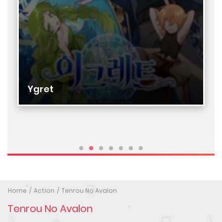
Ygret
Home
Action
Tenrou No Avalon
Tenrou No Avalon