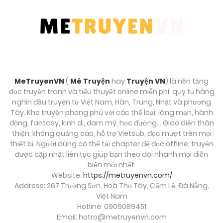
MeTruyenVN
(
Mê Truyện
hay
Truyện VN
) là nền tảng
đọc truyện tranh và tiểu thuyết online miễn phí, quy tụ hàng
nghìn đầu truyện từ Việt Nam, Hàn, Trung, Nhật và phương
Tây. Kho truyện phong phú với các thể loại: lãng mạn, hành
động, fantasy, kinh dị, đam mỹ, học đường… Giao diện thân
thiện, không quảng cáo, hỗ trợ Vietsub, đọc mượt trên mọi
thiết bị. Người dùng có thể tải chapter để đọc offline, truyện
được cập nhật liên tục giúp bạn theo dõi nhanh mọi diễn
biến mới nhất.
Website:
https://metruyenvn.com/
Address: 267 Trường Sơn, Hoà Thọ Tây, Cẩm Lệ, Đà Nẵng,
Việt Nam
Hotline: 0909089451
Email:
hotro@metruyenvn.com