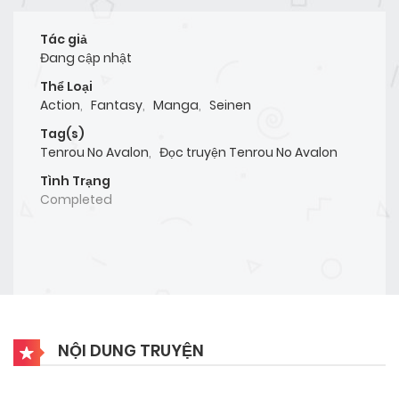
Tác giả
Đang cập nhật
Thể Loại
Action
,
Fantasy
,
Manga
,
Seinen
Tag(s)
Tenrou No Avalon
,
Đọc truyện Tenrou No Avalon
Tình Trạng
Completed
NỘI DUNG TRUYỆN