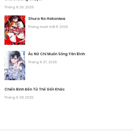
Tháng 9 30, 2025
Tháng 9 26, 2025
Chương 6
Shura No Hakoniwa
Tháng mười một 11, 2025
Tháng 9 30, 2025
Chương 5
Ác Nữ Chỉ Muốn Sống Yên Bình
Tháng 9 30, 2025
Tháng 9 27, 2025
Chương 4
Tháng 9 30, 2025
Chiến Binh Đến Từ Thế Giới Khác
Chương 3
Tháng 9 28, 2025
Tháng 9 30, 2025
Chương 2
Tháng 9 30, 2025