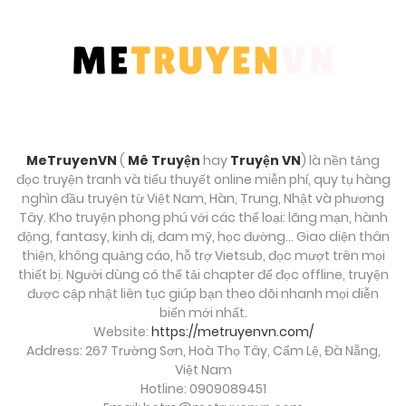
MeTruyenVN
(
Mê Truyện
hay
Truyện VN
) là nền tảng
đọc truyện tranh và tiểu thuyết online miễn phí, quy tụ hàng
nghìn đầu truyện từ Việt Nam, Hàn, Trung, Nhật và phương
Tây. Kho truyện phong phú với các thể loại: lãng mạn, hành
động, fantasy, kinh dị, đam mỹ, học đường… Giao diện thân
thiện, không quảng cáo, hỗ trợ Vietsub, đọc mượt trên mọi
thiết bị. Người dùng có thể tải chapter để đọc offline, truyện
được cập nhật liên tục giúp bạn theo dõi nhanh mọi diễn
biến mới nhất.
Website:
https://metruyenvn.com/
Address: 267 Trường Sơn, Hoà Thọ Tây, Cẩm Lệ, Đà Nẵng,
Việt Nam
Hotline: 0909089451