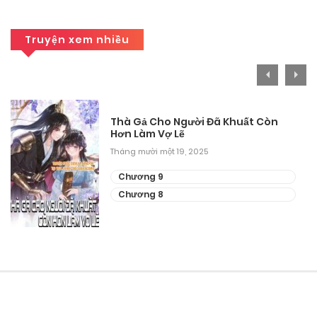
Chương 1
Truyện xem nhiều
Tháng 9 30, 2025
Thà Gả Cho Người Đã Khuất Còn
Hơn Làm Vợ Lẽ
Tháng mười một 19, 2025
Chương 9
Chương 8