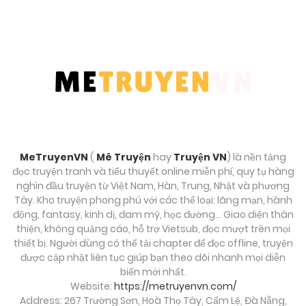
Tháng 9 28, 2025
Chương 50
Tháng 9 28, 2025
Chương 49
Tháng 9 28, 2025
MeTruyenVN
(
Mê Truyện
hay
Truyện VN
) là nền tảng
Chương 48
đọc truyện tranh và tiểu thuyết online miễn phí, quy tụ hàng
Tháng 9 28, 2025
nghìn đầu truyện từ Việt Nam, Hàn, Trung, Nhật và phương
Tây. Kho truyện phong phú với các thể loại: lãng mạn, hành
động, fantasy, kinh dị, đam mỹ, học đường… Giao diện thân
Chương 47
thiện, không quảng cáo, hỗ trợ Vietsub, đọc mượt trên mọi
Tháng 9 28, 2025
thiết bị. Người dùng có thể tải chapter để đọc offline, truyện
được cập nhật liên tục giúp bạn theo dõi nhanh mọi diễn
biến mới nhất.
Chương 46
Website:
https://metruyenvn.com/
Tháng 9 28, 2025
Address: 267 Trường Sơn, Hoà Thọ Tây, Cẩm Lệ, Đà Nẵng,