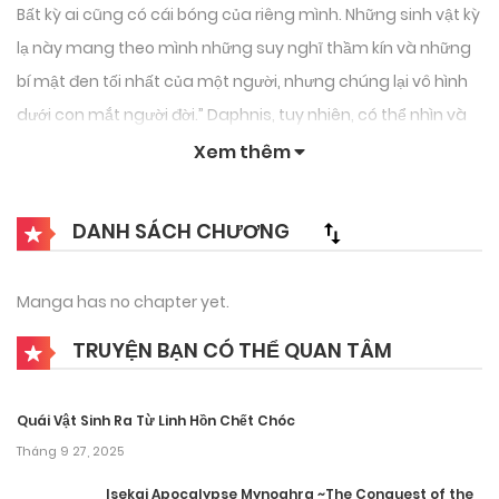
Bất kỳ ai cũng có cái bóng của riêng mình. Những sinh vật kỳ
lạ này mang theo mình những suy nghĩ thầm kín và những
bí mật đen tối nhất của một người, nhưng chúng lại vô hình
dưới con mắt người đời.” Daphnis, tuy nhiên, có thể nhìn và
nghe thấy những cái bóng này. Với năng lực kỳ lạ của bản
Xem thêm
thân, anh ta tự mở dịch vụ thám tử tư ( không có chứng
nhận hợp pháp) với giá rẻ.
DANH SÁCH CHƯƠNG
Manga has no chapter yet.
TRUYỆN BẠN CÓ THỂ QUAN TÂM
Quái Vật Sinh Ra Từ Linh Hồn Chết Chóc
Tháng 9 27, 2025
Isekai Apocalypse Mynoghra ~The Conquest of the