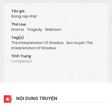
Tác giả
Đang cập nhật
Thể Loại
Drama
,
Tragedy
,
Webtoon
Tag(s)
The Interpretation Of Shadow
,
Đọc truyện The
Interpretation Of Shadow
Tình Trạng
Completed
NỘI DUNG TRUYỆN