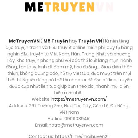
Tháng 9 27, 2025
Chương 21
Tháng 9 27, 2025
MeTruyenVN
(
Mê Truyện
hay
Truyện VN
) là nền tảng
Chương 20
đọc truyện tranh và tiểu thuyết online miễn phí, quy tụ hàng
Tháng 9 27, 2025
nghìn đầu truyện từ Việt Nam, Hàn, Trung, Nhật và phương
Tây. Kho truyện phong phú với các thể loại: lãng mạn, hành
động, fantasy, kinh dị, đam mỹ, học đường… Giao diện thân
Chương 19
thiện, không quảng cáo, hỗ trợ Vietsub, đọc mượt trên mọi
Tháng 9 27, 2025
thiết bị. Người dùng có thể tải chapter để đọc offline, truyện
được cập nhật liên tục giúp bạn theo dõi nhanh mọi diễn
biến mới nhất.
Chương 18
Website:
https://metruyenvn.com/
Tháng 9 27, 2025
Address: 267 Trường Sơn, Hoà Thọ Tây, Cẩm Lệ, Đà Nẵng,
Việt Nam
Chương 17
Hotline: 0909089451
Email:
hotro@metruyenvn.com
Tháng 9 27, 2025
Contact us: https://t.me/maihuyen211