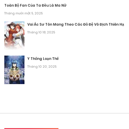
Tháng 9 27, 2025
Toàn Bộ Fan Của Ta Đều Là Ma Nữ
Tháng mười một 5, 2025
Chương 33
Vai Ác Sư Tôn Mang Theo Các Đồ Đệ Vô Địch Thiên Hạ
Tháng 9 27, 2025
Tháng 10 18, 2025
Chương 32
Tháng 9 27, 2025
Y Thống Loạn Thế
Chương 31
Tháng 10 20, 2025
Tháng 9 27, 2025
Chương 30
Tháng 9 27, 2025
Chương 29
Tháng 9 27, 2025