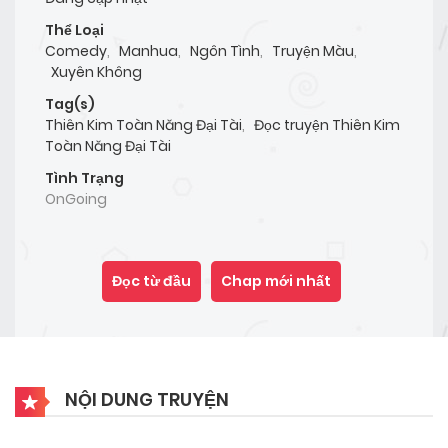
Thể Loại
Comedy
,
Manhua
,
Ngôn Tình
,
Truyện Màu
,
Xuyên Không
Tag(s)
Thiên Kim Toàn Năng Đại Tài
,
Đọc truyện Thiên Kim
Toàn Năng Đại Tài
Tình Trạng
OnGoing
Đọc từ đầu
Chap mới nhất
NỘI DUNG TRUYỆN