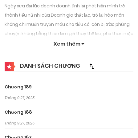
Ngày xưa đại lão doanh doanh tỉnh lại phát hiện mình trở
thành tiểu nữ nhi của Doanh gia thất lạc, trở lại hào môn
không chỉ muốn truyền máu cho tiểu cô, còn bị trào phúng
chuyện không bằng thiên kim giả thay thế kia, phụ thân mặc
kệ chuyện, mẫu thân lại càng thiên vị tiểu cô cảm thấy
Xem thêm
nguyên chủ không lên được mặt bàn, ngày xưa đại lão há lại
là các ngươi nói khi dễ liền khi dễ?
DANH SÁCH CHƯƠNG
Chương 189
Tháng 9 27, 2025
Chương 188
Tháng 9 27, 2025
Chương 187