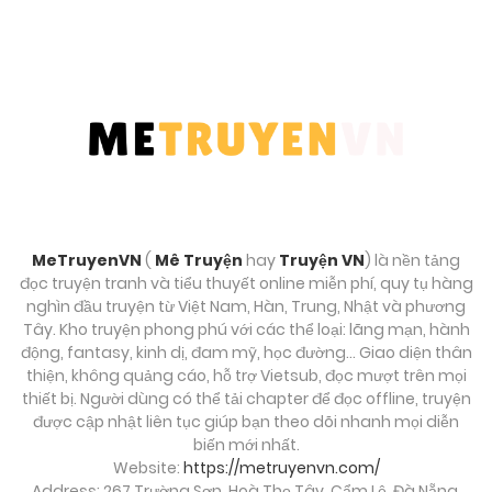
Tháng 9 27, 2025
Chương 169
Tháng 9 27, 2025
Chương 168
Tháng 9 27, 2025
Chương 167
MeTruyenVN
(
Mê Truyện
hay
Truyện VN
) là nền tảng
Tháng 9 27, 2025
đọc truyện tranh và tiểu thuyết online miễn phí, quy tụ hàng
nghìn đầu truyện từ Việt Nam, Hàn, Trung, Nhật và phương
Chương 166
Tây. Kho truyện phong phú với các thể loại: lãng mạn, hành
động, fantasy, kinh dị, đam mỹ, học đường… Giao diện thân
Tháng 9 27, 2025
thiện, không quảng cáo, hỗ trợ Vietsub, đọc mượt trên mọi
thiết bị. Người dùng có thể tải chapter để đọc offline, truyện
Chương 165
được cập nhật liên tục giúp bạn theo dõi nhanh mọi diễn
biến mới nhất.
Tháng 9 27, 2025
Website:
https://metruyenvn.com/
Address: 267 Trường Sơn, Hoà Thọ Tây, Cẩm Lệ, Đà Nẵng,