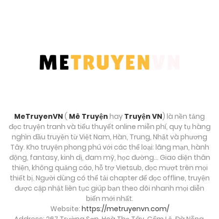
Chương 22
Tháng 8 27, 2025
Chương 21
Tháng 8 27, 2025
Chương 20
Tháng 8 27, 2025
MeTruyenVN
(
Mê Truyện
hay
Truyện VN
) là nền tảng
đọc truyện tranh và tiểu thuyết online miễn phí, quy tụ hàng
Chương 19
nghìn đầu truyện từ Việt Nam, Hàn, Trung, Nhật và phương
Tây. Kho truyện phong phú với các thể loại: lãng mạn, hành
Tháng 8 27, 2025
động, fantasy, kinh dị, đam mỹ, học đường… Giao diện thân
thiện, không quảng cáo, hỗ trợ Vietsub, đọc mượt trên mọi
Chương 18
thiết bị. Người dùng có thể tải chapter để đọc offline, truyện
được cập nhật liên tục giúp bạn theo dõi nhanh mọi diễn
Tháng 8 27, 2025
biến mới nhất.
Website:
https://metruyenvn.com/
Chương 17
Address: 267 Trường Sơn, Hoà Thọ Tây, Cẩm Lệ, Đà Nẵng,