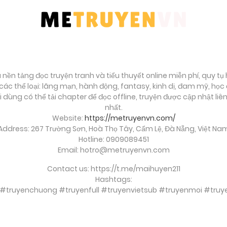
à nền tảng đọc truyện tranh và tiểu thuyết online miễn phí, quy t
ác thể loại: lãng mạn, hành động, fantasy, kinh dị, đam mỹ, họ
ời dùng có thể tải chapter để đọc offline, truyện được cập nhật li
nhất.
Website:
https://metruyenvn.com/
Address: 267 Trường Sơn, Hoà Thọ Tây, Cẩm Lệ, Đà Nẵng, Việt Na
Hotline: 0909089451
Email:
hotro@metruyenvn.com
Contact us: https://t.me/maihuyen211
Hashtags:
 #truyenchuong #truyenfull #truyenvietsub #truyenmoi #t
soi cầu việt