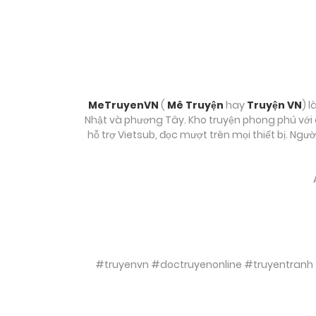
MeTruyenVN
(
Mê Truyện
hay
Truyện VN
) l
Nhật và phương Tây. Kho truyện phong phú với c
hỗ trợ Vietsub, đọc mượt trên mọi thiết bị. Ngư
#truyenvn #doctruyenonline #truyentranh