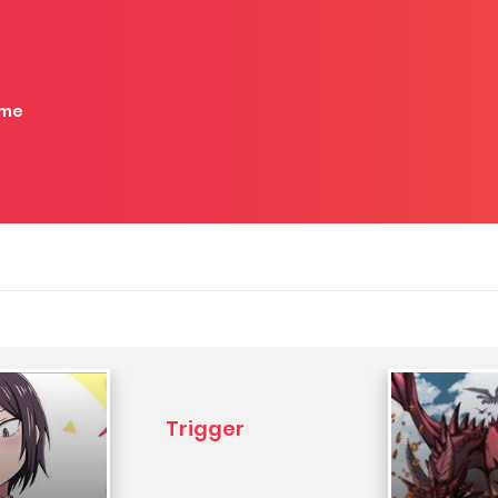
me
Trigger