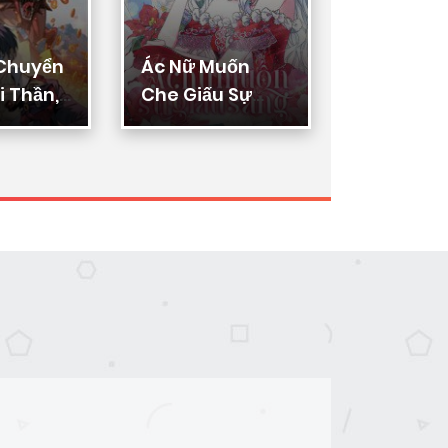
 Chuyển
Ác Nữ Muốn
Thực Thi
 Thần,
Che Giấu Sự
Lý
ển Hóa
Giàu Sang
n Thần