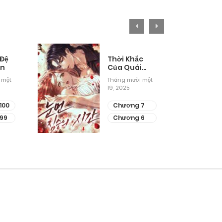
 Đệ
Thời Khắc
ân
Của Quái
Thú Mù
 một
Tháng mười một
19, 2025
100
Chương 7
99
Chương 6