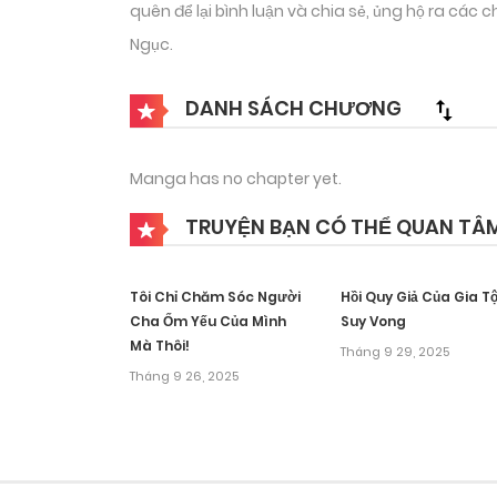
quên để lại bình luận và chia sẻ, ủng hộ ra các
Ngục.
DANH SÁCH CHƯƠNG
Manga has no chapter yet.
TRUYỆN BẠN CÓ THỂ QUAN TÂ
Tôi Chỉ Chăm Sóc Người
Hồi Quy Giả Của Gia T
Cha Ốm Yếu Của Mình
Suy Vong
Mà Thôi!
Tháng 9 29, 2025
Tháng 9 26, 2025