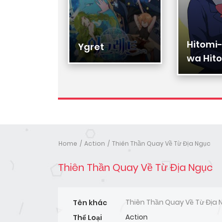
Hitomi
Hạ Đệ
Ygret
wa Hito
Nhân
Home
Action
Thiên Thần Quay Về Từ Địa Ngục
Thiên Thần Quay Về Từ Địa Ngục
Thiên Thần Quay Về Từ Địa 
Tên khác
Action
Thể Loại