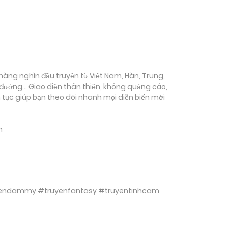
ụ hàng nghìn đầu truyện từ Việt Nam, Hàn, Trung,
c đường… Giao diện thân thiện, không quảng cáo,
ên tục giúp bạn theo dõi nhanh mọi diễn biến mới
m
ruyendammy #truyenfantasy #truyentinhcam