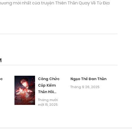
 chương mới nhất của truyện Thiên Thần Quay Về Từ Địa
M
ộc
Công Chức
Ngạo Thế Đan Thần
Cấp Kiếm
Tháng 9 26, 2025
Thần Hồi
Quy
Tháng mười
một 15, 2025