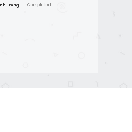
Completed
ình Trạng