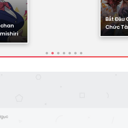
Bắt Đầu
-chan
Chức Tài
mishiri
Ta Chuy
Triệu Vạ
Sủng
Ngục