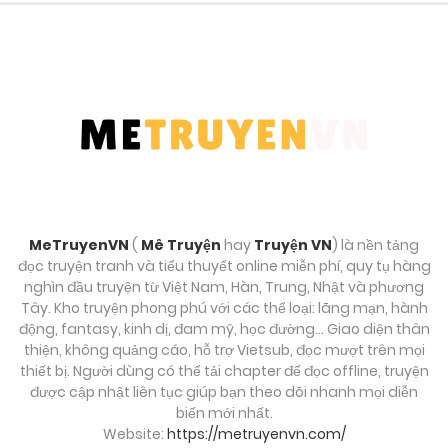
Chương 119.1
Tháng 9 30, 2025
Chương 119
Tháng 9 30, 2025
Chương 118
Tháng 9 30, 2025
MeTruyenVN
(
Mê Truyện
hay
Truyện VN
) là nền tảng
đọc truyện tranh và tiểu thuyết online miễn phí, quy tụ hàng
Chương 117
nghìn đầu truyện từ Việt Nam, Hàn, Trung, Nhật và phương
Tây. Kho truyện phong phú với các thể loại: lãng mạn, hành
Tháng 9 30, 2025
động, fantasy, kinh dị, đam mỹ, học đường… Giao diện thân
thiện, không quảng cáo, hỗ trợ Vietsub, đọc mượt trên mọi
Chương 116
thiết bị. Người dùng có thể tải chapter để đọc offline, truyện
được cập nhật liên tục giúp bạn theo dõi nhanh mọi diễn
Tháng 9 30, 2025
biến mới nhất.
Website:
https://metruyenvn.com/
Chương 115