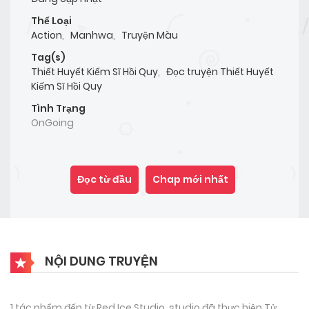
Thể Loại
Action
,
Manhwa
,
Truyện Màu
Tag(s)
Thiết Huyết Kiếm Sĩ Hồi Quy
,
Đọc truyện Thiết Huyết
Kiếm Sĩ Hồi Quy
Tình Trạng
OnGoing
Đọc từ đầu
Chap mới nhất
NỘI DUNG TRUYỆN
1 tác phẩm đến từ Red Ice Studio, studio đã thực hiện Tử