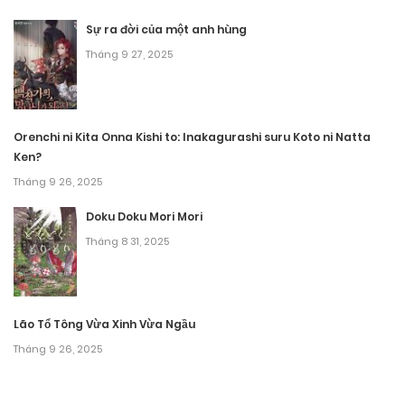
Chương 105
Sự ra đời của một anh hùng
Tháng 9 27, 2025
Tháng 9 27, 2025
Chương 104
Tháng 9 27, 2025
Orenchi ni Kita Onna Kishi to: Inakagurashi suru Koto ni Natta
Ken?
Chương 103
Tháng 9 26, 2025
Tháng 9 27, 2025
Doku Doku Mori Mori
Chương 102
Tháng 8 31, 2025
Tháng 9 27, 2025
Chương 101
Lão Tổ Tông Vừa Xinh Vừa Ngầu
Tháng 9 27, 2025
Tháng 9 26, 2025
Chương 100