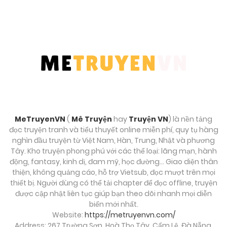
Chương 93
Tháng 9 27, 2025
Chương 92
Tháng 9 27, 2025
Chương 91
Tháng 9 27, 2025
MeTruyenVN
(
Mê Truyện
hay
Truyện VN
) là nền tảng
đọc truyện tranh và tiểu thuyết online miễn phí, quy tụ hàng
Chương 90
nghìn đầu truyện từ Việt Nam, Hàn, Trung, Nhật và phương
Tây. Kho truyện phong phú với các thể loại: lãng mạn, hành
Tháng 9 27, 2025
động, fantasy, kinh dị, đam mỹ, học đường… Giao diện thân
thiện, không quảng cáo, hỗ trợ Vietsub, đọc mượt trên mọi
Chương 89
thiết bị. Người dùng có thể tải chapter để đọc offline, truyện
được cập nhật liên tục giúp bạn theo dõi nhanh mọi diễn
Tháng 9 27, 2025
biến mới nhất.
Website:
https://metruyenvn.com/
Chương 88
Address: 267 Trường Sơn, Hoà Thọ Tây, Cẩm Lệ, Đà Nẵng,