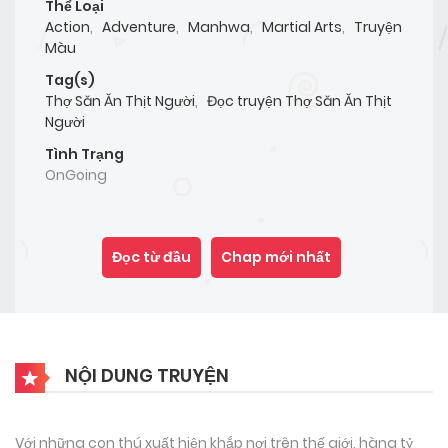
Thể Loại
Action
,
Adventure
,
Manhwa
,
Martial Arts
,
Truyện
Màu
Tag(s)
Thợ Săn Ăn Thịt Người
,
Đọc truyện Thợ Săn Ăn Thịt
Người
Tình Trạng
OnGoing
Đọc từ đầu
Chap mới nhất
NỘI DUNG TRUYỆN
Với những con thú xuất hiện khắp nơi trên thế giới, hàng tỷ