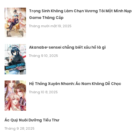
Chương 192
Trọng Sinh Không Làm Chạn Vương Tôi Một Mình Nạp
Tháng 9 25, 2025
Game Thăng Cấp
Tháng mười một 19, 2025
Chương 191
Tháng 9 25, 2025
Akanabe-sensei chẳng biết xấu hổ là gì
Tháng 9 10, 2025
Chương 190
Tháng 9 25, 2025
Chương 189
Hệ Thống Xuyên Nhanh: Ác Nam Không Dễ Chọc
Tháng 10 8, 2025
Tháng 9 25, 2025
Chương 188
Tháng 9 25, 2025
Ác Quỷ Nuôi Dưỡng Tiểu Thư
Tháng 9 28, 2025
Chương 187