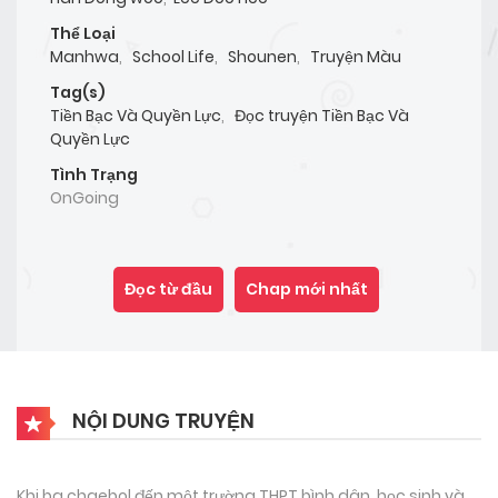
Thể Loại
Manhwa
,
School Life
,
Shounen
,
Truyện Màu
Tag(s)
Tiền Bạc Và Quyền Lực
,
Đọc truyện Tiền Bạc Và
Quyền Lực
Tình Trạng
OnGoing
Đọc từ đầu
Chap mới nhất
NỘI DUNG TRUYỆN
Khi ba chaebol đến một trường THPT bình dân, học sinh và