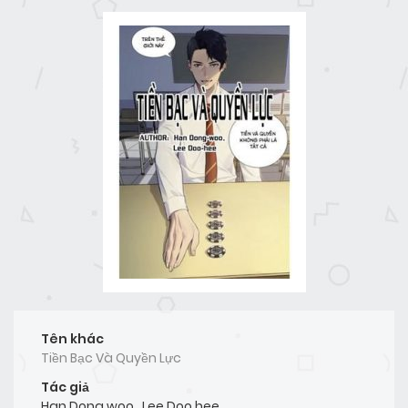
Tên khác
Tiền Bạc Và Quyền Lực
Tác giả
Han Dong woo
,
Lee Doo hee