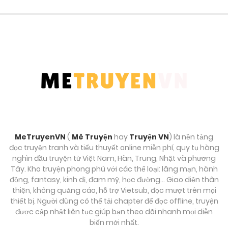
Chương 181
Tháng 9 25, 2025
Chương 180
Tháng 9 25, 2025
Chương 179
Tháng 9 25, 2025
MeTruyenVN
(
Mê Truyện
hay
Truyện VN
) là nền tảng
Chương 178
đọc truyện tranh và tiểu thuyết online miễn phí, quy tụ hàng
Tháng 9 25, 2025
nghìn đầu truyện từ Việt Nam, Hàn, Trung, Nhật và phương
Tây. Kho truyện phong phú với các thể loại: lãng mạn, hành
động, fantasy, kinh dị, đam mỹ, học đường… Giao diện thân
Chương 177
thiện, không quảng cáo, hỗ trợ Vietsub, đọc mượt trên mọi
Tháng 9 25, 2025
thiết bị. Người dùng có thể tải chapter để đọc offline, truyện
được cập nhật liên tục giúp bạn theo dõi nhanh mọi diễn
biến mới nhất.
Chương 176