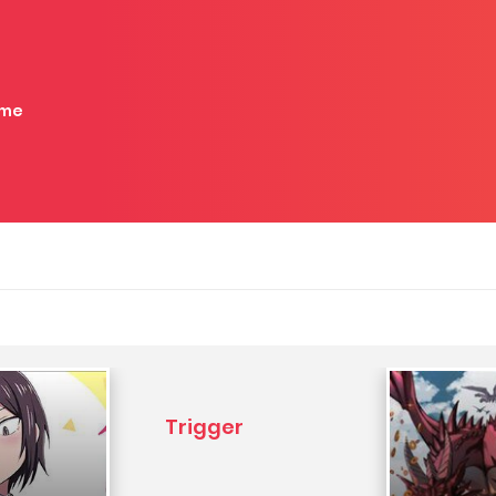
me
Trigger