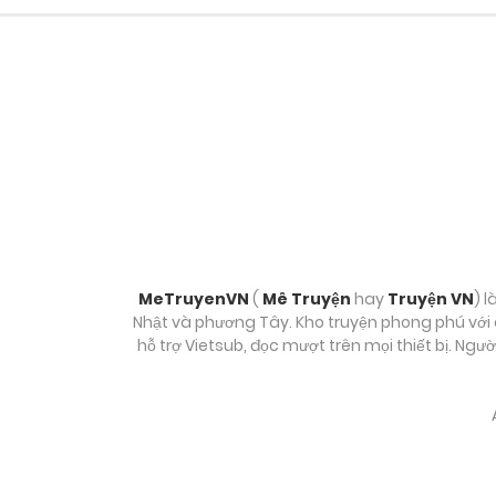
Chương 4
Chương 3
Chương 2
Chương 1
MeTruyenVN
(
Mê Truyện
hay
Truyện VN
) l
Nhật và phương Tây. Kho truyện phong phú với c
hỗ trợ Vietsub, đọc mượt trên mọi thiết bị. Ngư