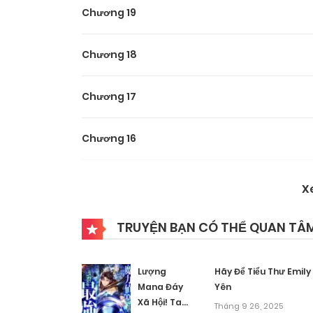
Chương 19
Chương 18
Chương 17
Chương 16
Chương 15
X
Chương 14
TRUYỆN BẠN CÓ THỂ QUAN TÂ
Chương 13
Lượng
Hãy Để Tiểu Thư Emily
Mana Đáy
Yên
Xã Hội! Ta
Chương 12
Tháng 9 26, 2025