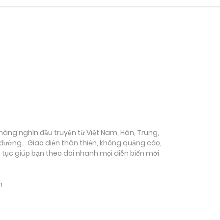
ụ hàng nghìn đầu truyện từ Việt Nam, Hàn, Trung,
c đường… Giao diện thân thiện, không quảng cáo,
ên tục giúp bạn theo dõi nhanh mọi diễn biến mới
m