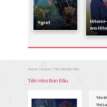
Hitomi
Hạ Đệ
Ygret
wa Hito
Nhân
Home
Action
Tiến Hóa Ban Đầu
Tiến Hóa Ban Đầu
Tên k
Thể Lo