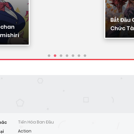
Bắt Đầu
-chan
Chức Tài
mishiri
Ta Chuy
Triệu Vạ
Sủng
Tiến Hóa Ban Đầu
hác
Action
ại