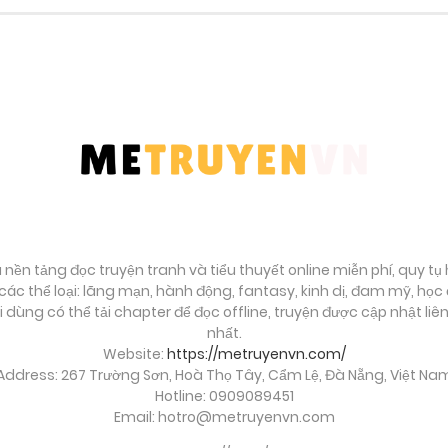
Tháng 10 16, 2025
Tháng 10 16, 2025
Tháng 10 16, 2025
Tháng 10 16, 2025
à nền tảng đọc truyện tranh và tiểu thuyết online miễn phí, quy t
ác thể loại: lãng mạn, hành động, fantasy, kinh dị, đam mỹ, họ
ời dùng có thể tải chapter để đọc offline, truyện được cập nhật li
nhất.
Website:
https://metruyenvn.com/
Address: 267 Trường Sơn, Hoà Thọ Tây, Cẩm Lệ, Đà Nẵng, Việt Na
Hotline: 0909089451
Email:
hotro@metruyenvn.com