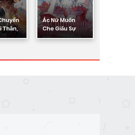
 Chuyển
Ác Nữ Muốn
Thực Thi
 Thần,
Che Giấu Sự
Lý
ển Hóa
Giàu Sang
n Thần