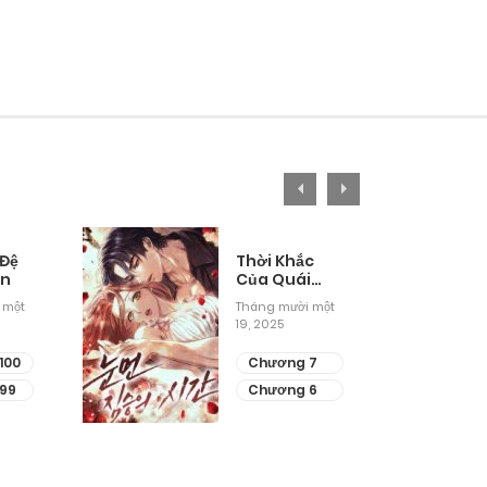
 Đệ
Thời Khắc
ân
Của Quái
Thú Mù
 một
Tháng mười một
19, 2025
100
Chương 7
99
Chương 6