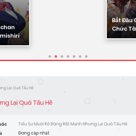
Bắt Đầu
-chan
Chức Tài
mishiri
Ta Chuy
Triệu Vạ
Sủng
ưng Lại Quá Tấu Hề
ưng Lại Quá Tấu Hề
Tiểu Sư Muội Rõ Ràng Rất Mạnh Nhưng Lại Quá Tấu Hề
hác
Đang cập nhật
ả