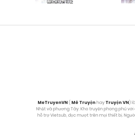
Chương 190
Chương 189
Chương 188
Chương 187
Chương 186
Chương 185
MeTruyenVN
(
Mê Truyện
hay
Truyện VN
) l
Nhật và phương Tây. Kho truyện phong phú với c
hỗ trợ Vietsub, đọc mượt trên mọi thiết bị. Ngư
Chương 184