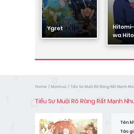
Hitomi
Hạ Đệ
Ygret
wa Hito
Nhân
Home
Manhua
Tiểu Sư Muội Rõ Ràng Rất Mạnh Nh
Tiểu Sư Muội Rõ Ràng Rất Mạnh Nh
Tên k
Tác gi