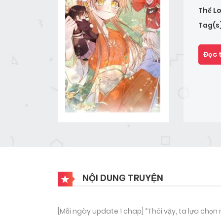
Thể Lo
Tag(s
Đọc 
NỘI DUNG TRUYỆN
[Mỗi ngày update 1 chap] “Thôi vậy, ta lựa chọn 