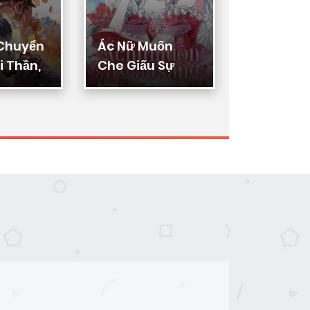
 Chuyển
Ác Nữ Muốn
Thực Thi
 Thần,
Che Giấu Sự
Lý
ển Hóa
Giàu Sang
n Thần