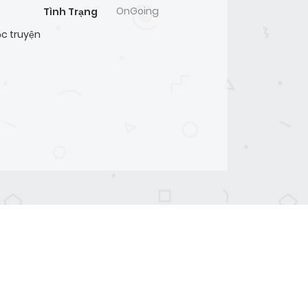
OnGoing
Tình Trạng
c truyện