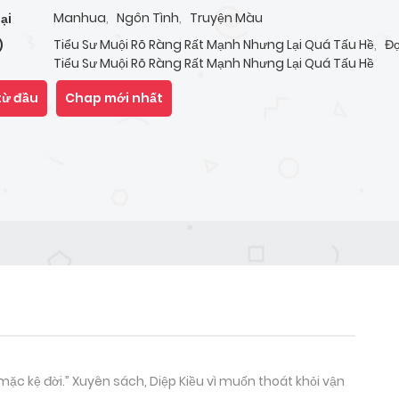
Manhua
,
Ngôn Tình
,
Truyện Màu
ại
Tiểu Sư Muội Rõ Ràng Rất Mạnh Nhưng Lại Quá Tấu Hề
,
Đọ
)
Tiểu Sư Muội Rõ Ràng Rất Mạnh Nhưng Lại Quá Tấu Hề
từ đầu
Chap mới nhất
mặc kệ đời.” Xuyên sách, Diệp Kiều vì muốn thoát khỏi vận