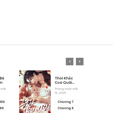
 Đệ
Thời Khắc
ân
Của Quái
Thú Mù
 một
Tháng mười một
19, 2025
100
Chương 7
99
Chương 6