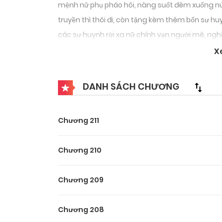
mệnh nữ phụ pháo hôi, nàng suốt đêm xuống núi
truyền thì thôi đi, còn tặng kèm thêm bốn sư huy
các sư huynh rời xa nữ chính vạn người mê, ngh
X
DANH SÁCH CHƯƠNG
Chương 211
Chương 210
Chương 209
Chương 208