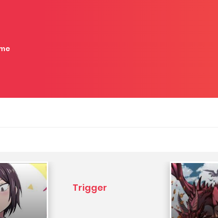
me
Trigger