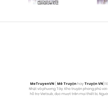
Chương 34
Chương 33
Chương 32
Chương 31
Chương 30
Chương 29
MeTruyenVN
(
Mê Truyện
hay
Truyện VN
) l
Nhật và phương Tây. Kho truyện phong phú với c
hỗ trợ Vietsub, đọc mượt trên mọi thiết bị. Ngư
Chương 28