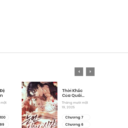
 Đệ
Thời Khắc
ân
Của Quái
Thú Mù
 một
Tháng mười một
19, 2025
100
Chương 7
99
Chương 6