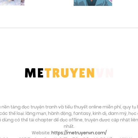
Tháng 9 27, 2025
Tháng 9 27, 2025
Tháng 9 27, 2025
Tháng 9 27, 2025
Tháng 9 27, 2025
Tháng 9 27, 2025
à nền tảng đọc truyện tranh và tiểu thuyết online miễn phí, quy t
ác thể loại: lãng mạn, hành động, fantasy, kinh dị, đam mỹ, họ
ời dùng có thể tải chapter để đọc offline, truyện được cập nhật li
Tháng 9 27, 2025
nhất.
Website:
https://metruyenvn.com/