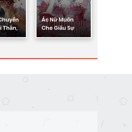
 Chuyển
Ác Nữ Muốn
Thực Thi
 Thần,
Che Giấu Sự
Lý
ển Hóa
Giàu Sang
n Thần