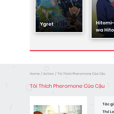
Hitomi
Hạ Đệ
Ygret
wa Hito
Nhân
Home
Action
Tôi Thích Pheromone Của Cậu
Tôi Thích Pheromone Của Cậu
Tác gi
Thể Lo