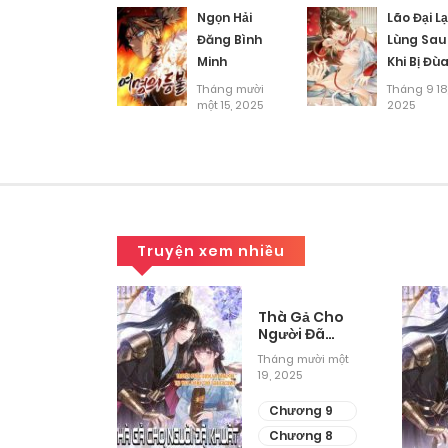
Chương 42
Ngọn Hải
Lão Đại L
Đăng Bình
Lùng Sau
Minh
Khi Bị Đù
Chương 41
Bỡn Chỉ B
Tháng mười
Tháng 9 18
một 15, 2025
Ỉ Ôi Khóc
2025
Chương 40
Lóc.
Chương 39
Chương 38
Truyện xem nhiều
Chương 37
Mô Phỏng
Thà Gả Cho
ờng Sinh
Người Đã
Khuất Còn
g mười một
Tháng mười một
Chương 36
Hơn Làm Vợ
2025
19, 2025
Lẽ
ương 11
Chương 9
Chương 35
ương 10
Chương 8