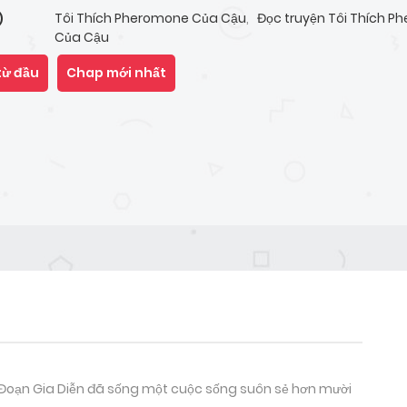
Tôi Thích Pheromone Của Cậu
,
Đọc truyện Tôi Thích 
)
Của Cậu
từ đầu
Chap mới nhất
. Đoạn Gia Diễn đã sống một cuộc sống suôn sẻ hơn mười