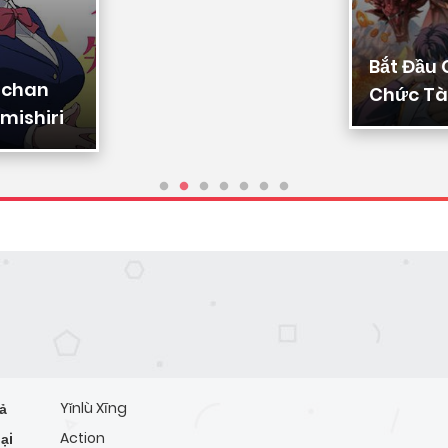
Bắt Đầu
-chan
Chức Tài
mishiri
Ta Chuy
Triệu Vạ
Sủng
Yǐnlù Xīng
ả
Action
ại