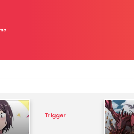
me
Trigger