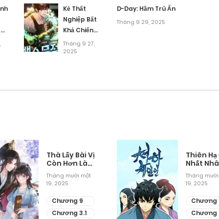
Tháng 9 27, 2025
ạnh
Kẻ Thất
D-Day: Hầm Trú Ẩn
Nghiệp Bất
Tháng 9 29, 2025
a
Khả Chiến
Tháng 9 27, 2025
iết
Bại
,
Tháng 9 27,
2025
Tháng 9 27, 2025
Tháng 9 27, 2025
Tháng 9 27, 2025
Tháng 9 27, 2025
Thà Lấy Bài Vị
Thiên Hạ
Còn Hơn Làm
Nhất Nh
Thiếp
Tháng mười một
Tháng mười
Tháng 9 27, 2025
19, 2025
19, 2025
Chương 9
Chương 
Tháng 9 27, 2025
Chương 3.1
Chương 