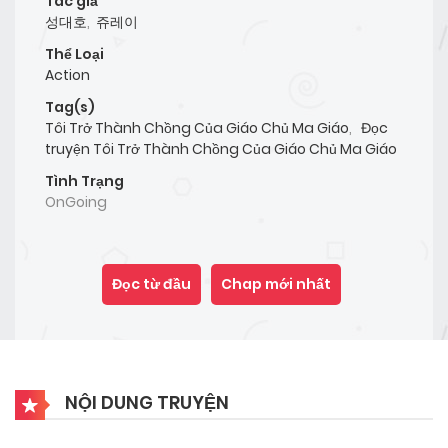
Tác giả
성대호
,
쥬레이
Thể Loại
Action
Tag(s)
Tôi Trở Thành Chồng Của Giáo Chủ Ma Giáo
,
Đọc
truyện Tôi Trở Thành Chồng Của Giáo Chủ Ma Giáo
Tình Trạng
OnGoing
Đọc từ đầu
Chap mới nhất
NỘI DUNG TRUYỆN