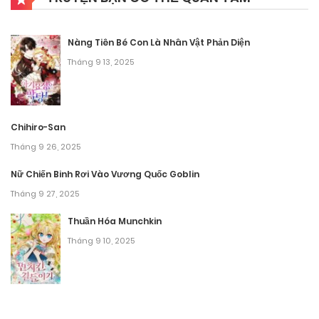
Chương 29
Nàng Tiên Bé Con Là Nhân Vật Phản Diện
Tháng 9 27, 2025
Tháng 9 13, 2025
Chương 28
Tháng 9 8, 2025
Chihiro-San
Tháng 9 26, 2025
Chương 27
Nữ Chiến Binh Rơi Vào Vương Quốc Goblin
Tháng 9 8, 2025
Tháng 9 27, 2025
Chương 26
Thuần Hóa Munchkin
Tháng 9 8, 2025
Tháng 9 10, 2025
Chương 25
Tháng 9 8, 2025