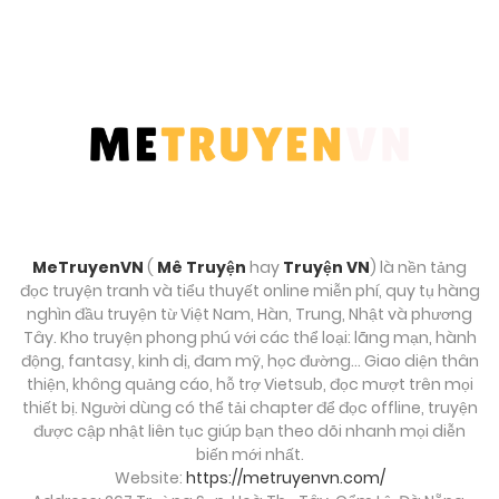
Tháng 9 8, 2025
Chương 18
Tháng 9 8, 2025
Chương 17
Tháng 9 8, 2025
Chương 16
MeTruyenVN
(
Mê Truyện
hay
Truyện VN
) là nền tảng
Tháng 9 8, 2025
đọc truyện tranh và tiểu thuyết online miễn phí, quy tụ hàng
nghìn đầu truyện từ Việt Nam, Hàn, Trung, Nhật và phương
Chương 15
Tây. Kho truyện phong phú với các thể loại: lãng mạn, hành
động, fantasy, kinh dị, đam mỹ, học đường… Giao diện thân
Tháng 9 8, 2025
thiện, không quảng cáo, hỗ trợ Vietsub, đọc mượt trên mọi
thiết bị. Người dùng có thể tải chapter để đọc offline, truyện
Chương 14
được cập nhật liên tục giúp bạn theo dõi nhanh mọi diễn
biến mới nhất.
Tháng 9 8, 2025
Website:
https://metruyenvn.com/