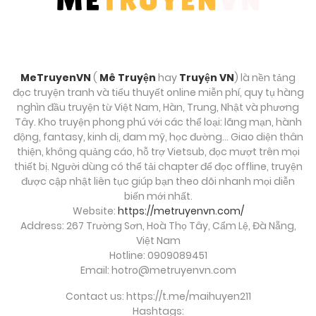
MeTruyenVN
(
Mê Truyện
hay
Truyện VN
) là nền tảng
đọc truyện tranh và tiểu thuyết online miễn phí, quy tụ hàng
nghìn đầu truyện từ Việt Nam, Hàn, Trung, Nhật và phương
Tây. Kho truyện phong phú với các thể loại: lãng mạn, hành
động, fantasy, kinh dị, đam mỹ, học đường… Giao diện thân
thiện, không quảng cáo, hỗ trợ Vietsub, đọc mượt trên mọi
thiết bị. Người dùng có thể tải chapter để đọc offline, truyện
được cập nhật liên tục giúp bạn theo dõi nhanh mọi diễn
biến mới nhất.
Website:
https://metruyenvn.com/
Address: 267 Trường Sơn, Hoà Thọ Tây, Cẩm Lệ, Đà Nẵng,
Việt Nam
Hotline: 0909089451
Email:
hotro@metruyenvn.com
Contact us: https://t.me/maihuyen211
Hashtags: