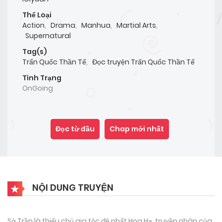
Thể Loại
Action
,
Drama
,
Manhua
,
Martial Arts
,
Supernatural
Tag(s)
Trấn Quốc Thần Tế
,
Đọc truyện Trấn Quốc Thần Tế
Tình Trạng
OnGoing
Đọc từ đầu
Chap mới nhất
NỘI DUNG TRUYỆN
Sở Trần là thiếu chủ gia tộc đệ nhất Hoa Hạ, truyền nhân của