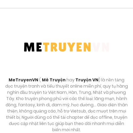
Chương 302
Tháng 9 20, 2025
Chương 301
Tháng 9 20, 2025
Chương 300
Tháng 9 20, 2025
MeTruyenVN
(
Mê Truyện
hay
Truyện VN
) là nền tảng
Chương 299
đọc truyện tranh và tiểu thuyết online miễn phí, quy tụ hàng
Tháng 9 20, 2025
nghìn đầu truyện từ Việt Nam, Hàn, Trung, Nhật và phương
Tây. Kho truyện phong phú với các thể loại: lãng mạn, hành
động, fantasy, kinh dị, đam mỹ, học đường… Giao diện thân
Chương 298
thiện, không quảng cáo, hỗ trợ Vietsub, đọc mượt trên mọi
Tháng 9 20, 2025
thiết bị. Người dùng có thể tải chapter để đọc offline, truyện
được cập nhật liên tục giúp bạn theo dõi nhanh mọi diễn
biến mới nhất.
Chương 297