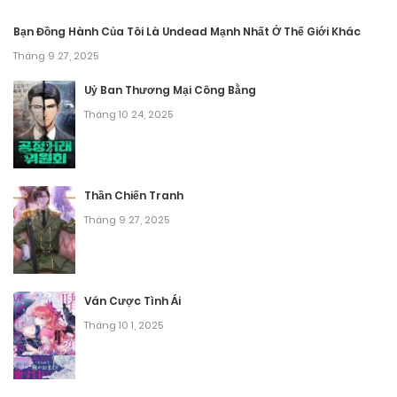
Chương 313
Bạn Đồng Hành Của Tôi Là Undead Mạnh Nhất Ở Thế Giới Khác
Tháng 10 2, 2025
Tháng 9 27, 2025
Chương 312
Uỷ Ban Thương Mại Công Bằng
Tháng 10 24, 2025
Tháng 9 27, 2025
Chương 311
Thần Chiến Tranh
Tháng 9 27, 2025
Tháng 9 27, 2025
Chương 310
Tháng 9 27, 2025
Ván Cược Tình Ái
Chương 309
Tháng 10 1, 2025
Tháng 9 20, 2025
Chương 308