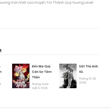
c chương mới nhất của truyện Trở Thành Quỷ Vương Level
M
n
Đến Ma Quỷ
Sát Thủ Anh
h
Còn Sợ Tâm
Vũ
Thần
Tháng 10 28,
!
2025
,
Tháng mười
một 5, 2025