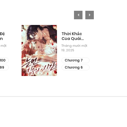
 Đệ
Thời Khắc
ân
Của Quái
Thú Mù
 một
Tháng mười một
19, 2025
100
Chương 7
99
Chương 6