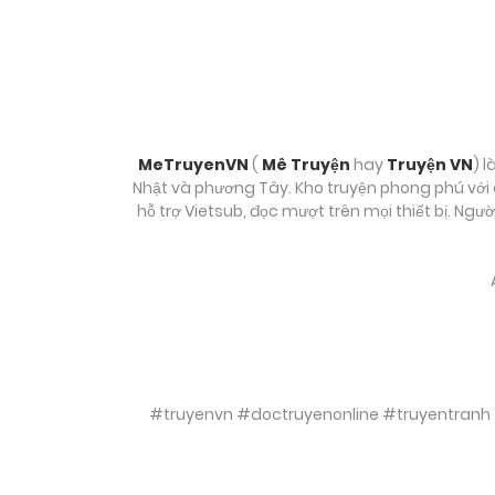
MeTruyenVN
(
Mê Truyện
hay
Truyện VN
) l
Nhật và phương Tây. Kho truyện phong phú với c
hỗ trợ Vietsub, đọc mượt trên mọi thiết bị. Ngư
#truyenvn #doctruyenonline #truyentranh