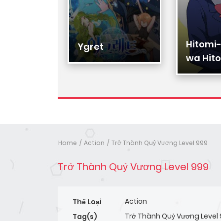
Hitomi
Hạ Đệ
Ygret
wa Hito
Nhân
Home
Action
Trở Thành Quỷ Vương Level 999
Trở Thành Quỷ Vương Level 999
Action
Thể Loại
Trở Thành Quỷ Vương Level
Tag(s)