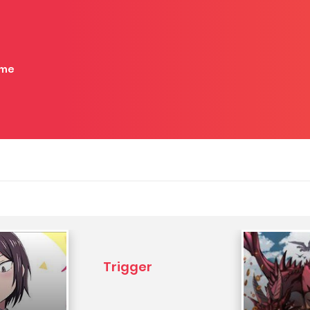
me
Trigger