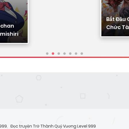
Bắt Đầu
-chan
Chức Tài
mishiri
Ta Chuy
Triệu Vạ
Sủng
 999
,
Đọc truyện Trở Thành Quỷ Vương Level 999