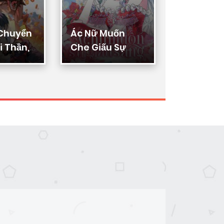
 Chuyển
Ác Nữ Muốn
Thực Thi
 Thần,
Che Giấu Sự
Lý
ển Hóa
Giàu Sang
n Thần