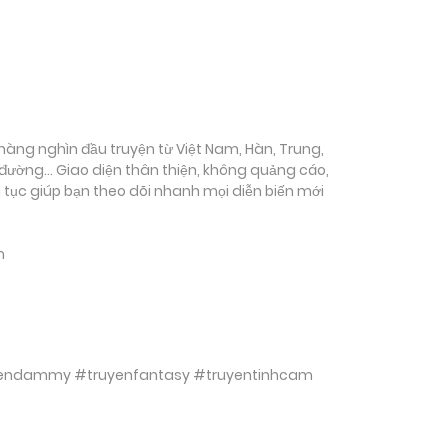
ụ hàng nghìn đầu truyện từ Việt Nam, Hàn, Trung,
c đường… Giao diện thân thiện, không quảng cáo,
ên tục giúp bạn theo dõi nhanh mọi diễn biến mới
m
ruyendammy #truyenfantasy #truyentinhcam