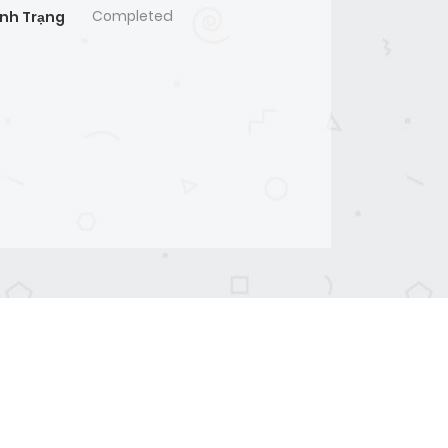
Completed
ình Trạng