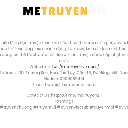
à nền tảng đọc truyện tranh và tiểu thuyết online miễn phí, quy t
ác thể loại: lãng mạn, hành động, fantasy, kinh dị, đam mỹ, họ
ời dùng có thể tải chapter để đọc offline, truyện được cập nhật li
nhất.
Website:
https://metruyenvn.com/
Address: 267 Trường Sơn, Hoà Thọ Tây, Cẩm Lệ, Đà Nẵng, Việt Na
Hotline: 0909089451
Email:
hotro@metruyenvn.com
Contact us: https://t.me/maihuyen211
Hashtags:
 #truyenchuong #truyenfull #truyenvietsub #truyenmoi #t
soi cầu việt