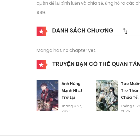
quên để lại bình luận và chia sẻ, ủng hộ ra cá
999.
DANH SÁCH CHƯƠNG
Manga has no chapter yet.
TRUYỆN BẠN CÓ THỂ QUAN TÂ
Anh Hùng
Tao Muố
Mạnh Nhất
Trở Thàn
Trở Lại
Chúa Tể
Bóng Tối!
Tháng 9 27,
Tháng 9 28
2025
2025