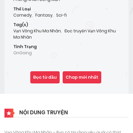
Thể Loại
Comedy
,
Fantasy
,
Sci-fi
Tag(s)
Vạn Võng Khu Ma Nhân
,
Đọc truyện Vạn Võng Khu
Ma Nhân
Tình Trạng
OnGoing
Đọc từ đầu
Chap mới nhất
NỘI DUNG TRUYỆN
Vạn Võng Khu Ma Nhân – Bạn có tin rằng yêu quái có thật