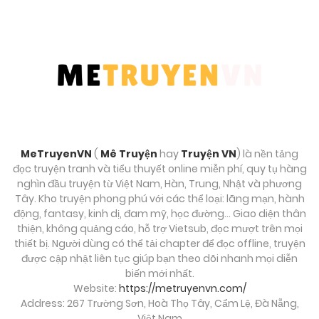
Chương 1
Tháng 9 28, 2025
MeTruyenVN
(
Mê Truyện
hay
Truyện VN
) là nền tảng
đọc truyện tranh và tiểu thuyết online miễn phí, quy tụ hàng
nghìn đầu truyện từ Việt Nam, Hàn, Trung, Nhật và phương
Tây. Kho truyện phong phú với các thể loại: lãng mạn, hành
động, fantasy, kinh dị, đam mỹ, học đường… Giao diện thân
thiện, không quảng cáo, hỗ trợ Vietsub, đọc mượt trên mọi
thiết bị. Người dùng có thể tải chapter để đọc offline, truyện
được cập nhật liên tục giúp bạn theo dõi nhanh mọi diễn
biến mới nhất.
Website:
https://metruyenvn.com/
Address: 267 Trường Sơn, Hoà Thọ Tây, Cẩm Lệ, Đà Nẵng,
Việt Nam