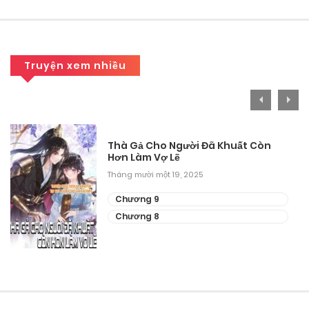
Tháng 9 28, 2025
Chương 6
Truyện xem nhiều
Tháng 9 28, 2025
Chương 5
Tháng 9 28, 2025
Thà Gả Cho Người Đã Khuất Còn
Hơn Làm Vợ Lẽ
Chương 4
Tháng mười một 19, 2025
Tháng 9 28, 2025
Chương 9
Chương 3
Chương 8
Tháng 9 28, 2025
Chương 2
Tháng 9 28, 2025