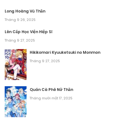
Chương 12
Long Hoàng Vũ Thần
Tháng 9 28, 2025
Tháng 9 26, 2025
Chương 11
Lên Cấp Học Viện Hiệp Sĩ
Tháng 9 27, 2025
Tháng 9 28, 2025
Hikikomari Kyuuketsuki no Monmon
Chương 10
Tháng 9 27, 2025
Tháng 9 28, 2025
Chương 9
Quán Cà Phê Nữ Thần
Tháng 9 28, 2025
Tháng mười một 17, 2025
Chương 8
Tháng 9 28, 2025
Chương 7