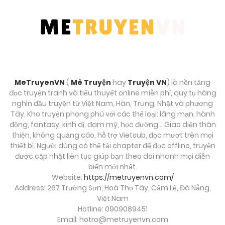
Chương 14
Tháng 9 28, 2025
Chương 13
Tháng 9 28, 2025
MeTruyenVN
(
Mê Truyện
hay
Truyện VN
) là nền tảng
Chương 12
đọc truyện tranh và tiểu thuyết online miễn phí, quy tụ hàng
Tháng 9 28, 2025
nghìn đầu truyện từ Việt Nam, Hàn, Trung, Nhật và phương
Tây. Kho truyện phong phú với các thể loại: lãng mạn, hành
động, fantasy, kinh dị, đam mỹ, học đường… Giao diện thân
Chương 11
thiện, không quảng cáo, hỗ trợ Vietsub, đọc mượt trên mọi
Tháng 9 28, 2025
thiết bị. Người dùng có thể tải chapter để đọc offline, truyện
được cập nhật liên tục giúp bạn theo dõi nhanh mọi diễn
biến mới nhất.
Chương 10.2
Website:
https://metruyenvn.com/
Tháng 9 28, 2025
Address: 267 Trường Sơn, Hoà Thọ Tây, Cẩm Lệ, Đà Nẵng,
Việt Nam
Chương 10.1
Hotline: 0909089451
Email:
hotro@metruyenvn.com