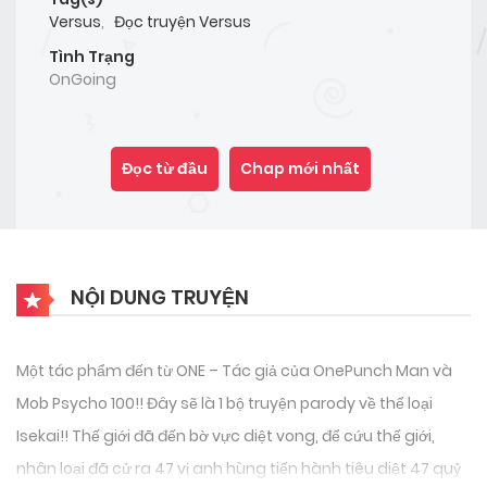
Versus
,
Đọc truyện Versus
Tình Trạng
OnGoing
Đọc từ đầu
Chap mới nhất
NỘI DUNG TRUYỆN
Một tác phẩm đến từ ONE – Tác giả của OnePunch Man và
Mob Psycho 100!! Đây sẽ là 1 bộ truyện parody về thể loại
Isekai!! Thế giới đã đến bờ vực diệt vong, để cứu thế giới,
nhân loại đã cử ra 47 vị anh hùng tiến hành tiêu diệt 47 quỷ