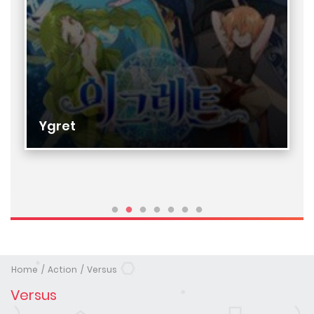
Ygret
Home
Action
Versus
Versus