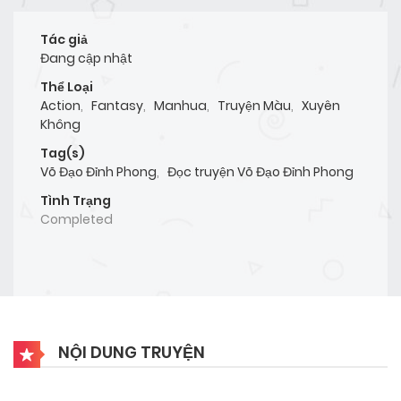
Tác giả
Đang cập nhật
Thể Loại
Action
,
Fantasy
,
Manhua
,
Truyện Màu
,
Xuyên
Không
Tag(s)
Võ Đạo Đỉnh Phong
,
Đọc truyện Võ Đạo Đỉnh Phong
Tình Trạng
Completed
NỘI DUNG TRUYỆN