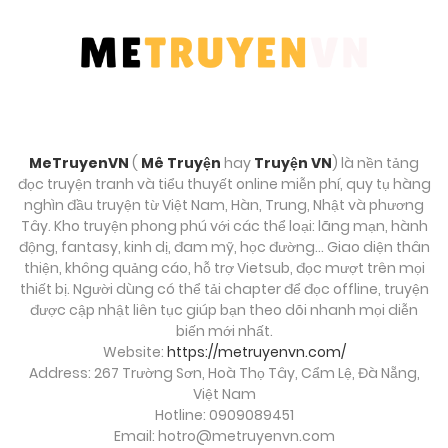
MeTruyenVN
(
Mê Truyện
hay
Truyện VN
) là nền tảng
đọc truyện tranh và tiểu thuyết online miễn phí, quy tụ hàng
nghìn đầu truyện từ Việt Nam, Hàn, Trung, Nhật và phương
Tây. Kho truyện phong phú với các thể loại: lãng mạn, hành
động, fantasy, kinh dị, đam mỹ, học đường… Giao diện thân
thiện, không quảng cáo, hỗ trợ Vietsub, đọc mượt trên mọi
thiết bị. Người dùng có thể tải chapter để đọc offline, truyện
được cập nhật liên tục giúp bạn theo dõi nhanh mọi diễn
biến mới nhất.
Website:
https://metruyenvn.com/
Address: 267 Trường Sơn, Hoà Thọ Tây, Cẩm Lệ, Đà Nẵng,
Việt Nam
Hotline: 0909089451
Email:
hotro@metruyenvn.com