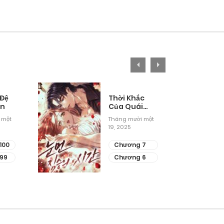
 Đệ
Thời Khắc
ân
Của Quái
Thú Mù
 một
Tháng mười một
19, 2025
100
Chương 7
99
Chương 6