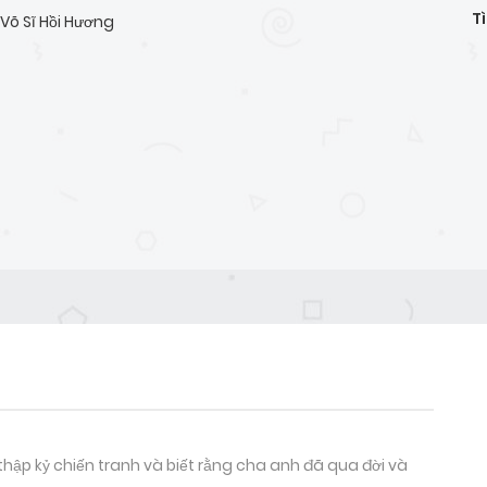
T
Võ Sĩ Hồi Hương
ập kỷ chiến tranh và biết rằng cha anh đã qua đời và