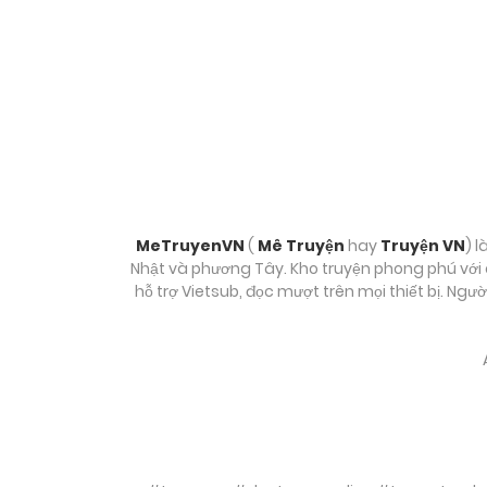
MeTruyenVN
(
Mê Truyện
hay
Truyện VN
) l
Nhật và phương Tây. Kho truyện phong phú với c
hỗ trợ Vietsub, đọc mượt trên mọi thiết bị. Ngư