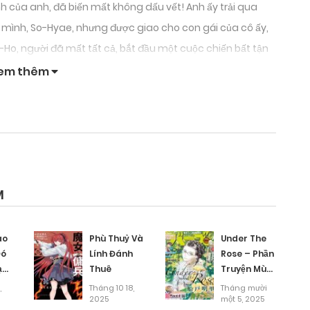
h của anh, đã biến mất không dấu vết! Anh ấy trải qua
a mình, So-Hyae, nhưng được giao cho con gái của cô ấy,
n-Ho, người đã mất tất cả, bắt đầu một cuộc chiến bất tận
ng nam nhi với hiến pháp không thể phá vỡ và sức mạnh
em thêm
 vệ đứa con của người phụ nữ anh ấy yêu!
M
ào
Phù Thuỷ Và
Under The
Đó
Lính Đánh
Rose – Phần
ạn
Thuê
Truyện Mùa
Xuân
,
Tháng 10 18,
Tháng mười
2025
một 5, 2025