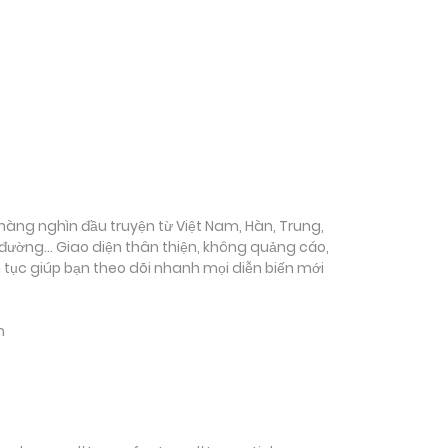
ụ hàng nghìn đầu truyện từ Việt Nam, Hàn, Trung,
c đường… Giao diện thân thiện, không quảng cáo,
ên tục giúp bạn theo dõi nhanh mọi diễn biến mới
m