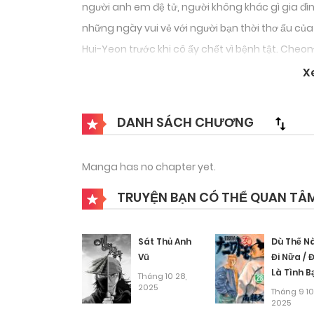
người anh em đệ tử, người không khác gì gia đìn
những ngày vui vẻ với người bạn thời thơ ấu củ
Hui-Yeon trước khi cô ấy chết vì bệnh tật. Cheo
chống lại các Võ sĩ để bảo vệ Hui-Yeon… Một đấ
X
áp đảo. Anh ấy đặt mọi thứ lên hàng đầu để bảo
DANH SÁCH CHƯƠNG
Manga has no chapter yet.
TRUYỆN BẠN CÓ THỂ QUAN TÂ
Sát Thủ Anh
Dù Thế N
Vũ
Đi Nữa / 
Là Tình B
Tháng 10 28,
2025
Naniwa
Tháng 9 10
2025