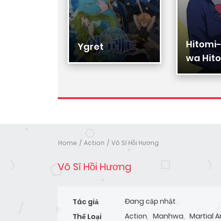
Hitomi
Hạ Đệ
Ygret
wa Hito
Nhân
Home
Action
Võ Sĩ Hồi Hương
Võ Sĩ Hồi Hương
Đang cập nhật
Tác giả
Action
,
Manhwa
,
Martial A
Thể Loại