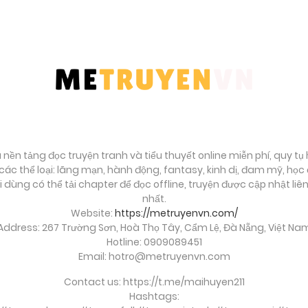
à nền tảng đọc truyện tranh và tiểu thuyết online miễn phí, quy t
ác thể loại: lãng mạn, hành động, fantasy, kinh dị, đam mỹ, họ
ời dùng có thể tải chapter để đọc offline, truyện được cập nhật li
nhất.
Website:
https://metruyenvn.com/
Address: 267 Trường Sơn, Hoà Thọ Tây, Cẩm Lệ, Đà Nẵng, Việt Na
Hotline: 0909089451
Email:
hotro@metruyenvn.com
Contact us: https://t.me/maihuyen211
Hashtags: