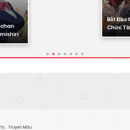
Bắt Đầu
-chan
Chức Tài
mishiri
Ta Chuy
Triệu Vạ
Sủng
rts
,
Truyện Màu