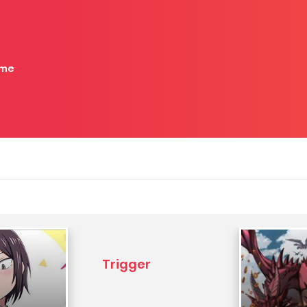
me
Trigger