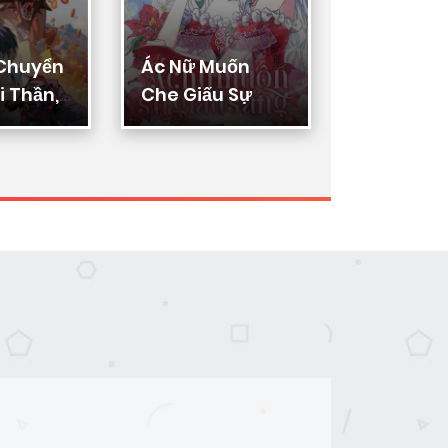
 Chuyển
Ác Nữ Muốn
Thực Thi
 Thần,
Che Giấu Sự
Lý
ển Hóa
Giàu Sang
n Thần