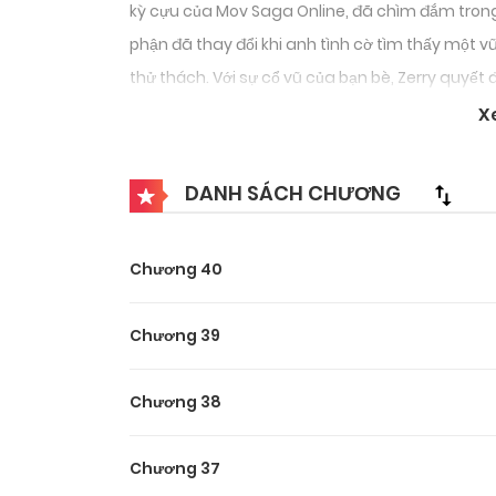
kỳ cựu của Mov Saga Online, đã chìm đắm trong 
phận đã thay đổi khi anh tình cờ tìm thấy một 
thử thách. Với sự cổ vũ của bạn bè, Zerry quyết
trình này không hề dễ dàng. Nhiệm vụ hoành tr
X
sẽ phải đối mặt với những thử thách chưa từng
người chơi đối địch. Liệu anh ta có thể vượt q
DANH SÁCH CHƯƠNG
bị cuốn vào một cuộc phiêu lưu đầy nguy hiểm?
Chương 40
Chương 39
Chương 38
Chương 37