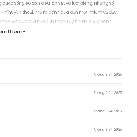
cuộc sống ảo đơn điệu, ăn vặt và lười biếng. Nhưng số
vũ khí huyền thoại, mở ra cánh cửa đến một nhiệm vụ đầy
 định vượt qua giới hạn bản thân.Tuy nhiên, cuộc hành
áng ẩn chứa những bí ẩn và nguy hiểm không ngờ. Zerry
em thêm
 gặp trước đây, từ những con quái vật đáng sợ đến những
ua mọi khó khăn và hoàn thành nhiệm vụ thành công, hay sẽ
Tháng 9 24, 2025
Tháng 9 24, 2025
Tháng 9 24, 2025
Tháng 9 24, 2025