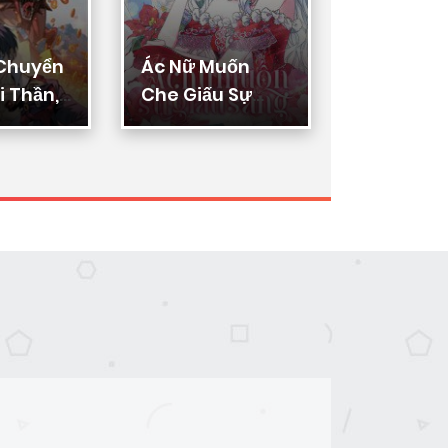
 Chuyển
Ác Nữ Muốn
Thực Thi
 Thần,
Che Giấu Sự
Lý
ển Hóa
Giàu Sang
n Thần