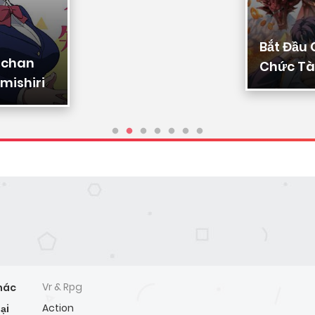
Bắt Đầu
-chan
Chức Tài
mishiri
Ta Chuy
Triệu Vạ
Sủng
Vr & Rpg
hác
Action
ại