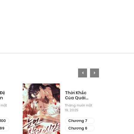
 Đệ
Thời Khắc
ân
Của Quái
Thú Mù
 một
Tháng mười một
19, 2025
100
Chương 7
99
Chương 6