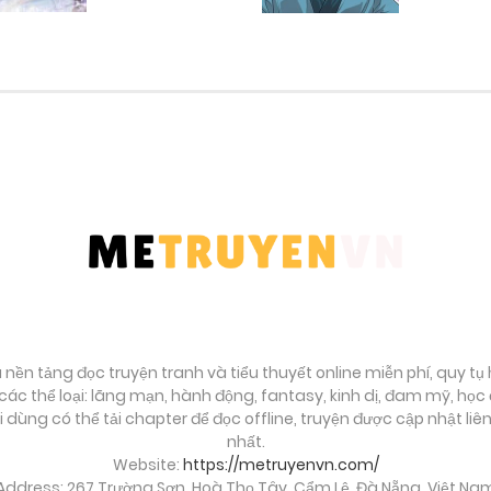
Tháng 9 24, 2025
Tháng 9 24, 2025
Tháng 9 24, 2025
Tháng 9 24, 2025
Tháng 9 24, 2025
à nền tảng đọc truyện tranh và tiểu thuyết online miễn phí, quy t
Tháng 9 24, 2025
ác thể loại: lãng mạn, hành động, fantasy, kinh dị, đam mỹ, họ
ời dùng có thể tải chapter để đọc offline, truyện được cập nhật li
Tháng 9 24, 2025
nhất.
Website:
https://metruyenvn.com/
Address: 267 Trường Sơn, Hoà Thọ Tây, Cẩm Lệ, Đà Nẵng, Việt Na