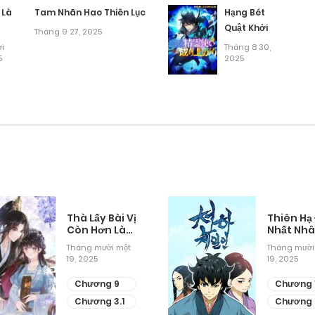
Tháng 9 24, 2025
 Là
Tam Nhãn Hao Thiên Lục
Hạng Bét
Quật Khởi
Tháng 9 27, 2025
Tháng 9 24, 2025
i
Tháng 8 30,
5
2025
Tháng 9 24, 2025
Tháng 9 24, 2025
Tháng 9 24, 2025
Tháng 9 24, 2025
Thà Lấy Bài Vị
Thiên Hạ
Còn Hơn Làm
Nhất Nh
Thiếp
Tháng mười một
Tháng mười
Tháng 9 24, 2025
19, 2025
19, 2025
Chương 9
Chương 
Tháng 9 24, 2025
Chương 3.1
Chương 