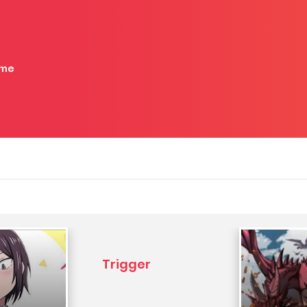
me
Trigger