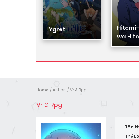
Hitomi
Hạ Đệ
Ygret
wa Hito
Nhân
Home
Action
Vr & Rpg
Vr & Rpg
Tên k
Thể Lo