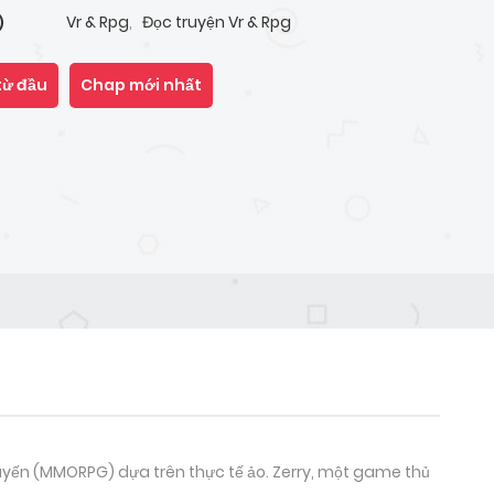
Vr & Rpg
,
Đọc truyện Vr & Rpg
)
từ đầu
Chap mới nhất
tuyến (MMORPG) dựa trên thực tế ảo. Zerry, một game thủ