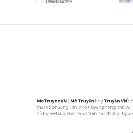
Chương 21
Chương 20
Chương 19
Chương 19
Chương 17
Chương 16
MeTruyenVN
(
Mê Truyện
hay
Truyện VN
) l
Nhật và phương Tây. Kho truyện phong phú với c
hỗ trợ Vietsub, đọc mượt trên mọi thiết bị. Ngư
Chương 14