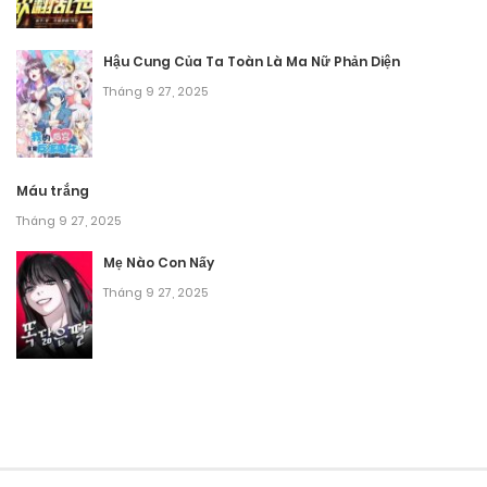
Chương 147
Tháng 10 8, 2025
Hậu Cung Của Ta Toàn Là Ma Nữ Phản Diện
Tháng 9 27, 2025
Chương 146
Tháng 10 8, 2025
Chương 145
Máu trắng
Tháng 9 27, 2025
Tháng 10 8, 2025
Mẹ Nào Con Nấy
Chương 144
Tháng 9 27, 2025
Tháng 10 8, 2025
Chương 143
Tháng 10 8, 2025
Chương 142