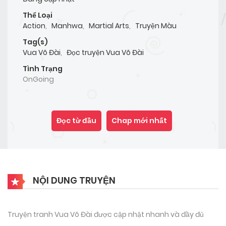
Thể Loại
Action
,
Manhwa
,
Martial Arts
,
Truyện Màu
Tag(s)
Vua Võ Đài
,
Đọc truyện Vua Võ Đài
Tình Trạng
OnGoing
Đọc từ đầu
Chap mới nhất
NỘI DUNG TRUYỆN
Truyện tranh Vua Võ Đài được cập nhật nhanh và đầy đủ