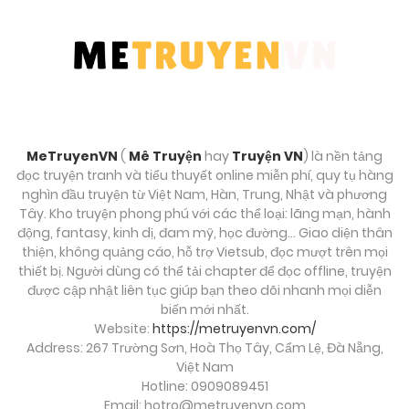
Chương 136
Tháng 9 27, 2025
Chương 135
Tháng 9 27, 2025
MeTruyenVN
(
Mê Truyện
hay
Truyện VN
) là nền tảng
Chương 134
đọc truyện tranh và tiểu thuyết online miễn phí, quy tụ hàng
Tháng 9 27, 2025
nghìn đầu truyện từ Việt Nam, Hàn, Trung, Nhật và phương
Tây. Kho truyện phong phú với các thể loại: lãng mạn, hành
động, fantasy, kinh dị, đam mỹ, học đường… Giao diện thân
Chương 133
thiện, không quảng cáo, hỗ trợ Vietsub, đọc mượt trên mọi
Tháng 9 27, 2025
thiết bị. Người dùng có thể tải chapter để đọc offline, truyện
được cập nhật liên tục giúp bạn theo dõi nhanh mọi diễn
biến mới nhất.
Chương 132
Website:
https://metruyenvn.com/
Tháng 9 27, 2025
Address: 267 Trường Sơn, Hoà Thọ Tây, Cẩm Lệ, Đà Nẵng,
Việt Nam
Chương 131
Hotline: 0909089451
Email:
hotro@metruyenvn.com