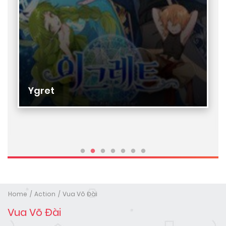
Ygret
Home
Action
Vua Võ Đài
Vua Võ Đài