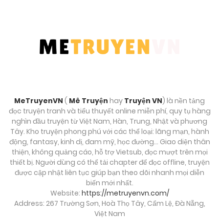
Tháng 9 28, 2025
Chương 9
Tháng 9 28, 2025
Chương 8
Tháng 9 28, 2025
MeTruyenVN
(
Mê Truyện
hay
Truyện VN
) là nền tảng
đọc truyện tranh và tiểu thuyết online miễn phí, quy tụ hàng
Chương 7
nghìn đầu truyện từ Việt Nam, Hàn, Trung, Nhật và phương
Tây. Kho truyện phong phú với các thể loại: lãng mạn, hành
Tháng 9 28, 2025
động, fantasy, kinh dị, đam mỹ, học đường… Giao diện thân
thiện, không quảng cáo, hỗ trợ Vietsub, đọc mượt trên mọi
Chương 6
thiết bị. Người dùng có thể tải chapter để đọc offline, truyện
được cập nhật liên tục giúp bạn theo dõi nhanh mọi diễn
Tháng 9 28, 2025
biến mới nhất.
Website:
https://metruyenvn.com/
Chương 5
Address: 267 Trường Sơn, Hoà Thọ Tây, Cẩm Lệ, Đà Nẵng,
Tháng 9 28, 2025
Việt Nam