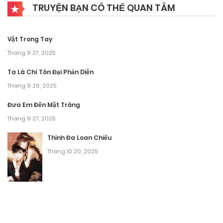
TRUYỆN BẠN CÓ THỂ QUAN TÂM
Tháng 9 28, 2025
Chương 21
Vật Trong Tay
Tháng 9 28, 2025
Tháng 9 27, 2025
Chương 20
Ta Là Chí Tôn Đại Phản Diện
Tháng 9 26, 2025
Tháng 9 28, 2025
Đưa Em Đến Mặt Trăng
Chương 19
Tháng 9 27, 2025
Tháng 9 28, 2025
Thỉnh Đa Loan Chiếu
Tháng 10 20, 2025
Chương 18
Tháng 9 28, 2025
Chương 17
Tháng 9 28, 2025