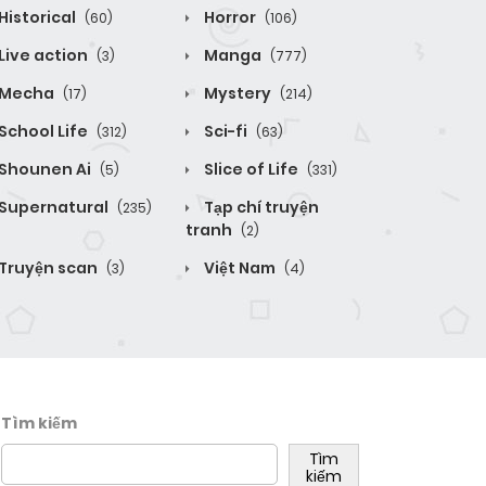
Historical
Horror
(60)
(106)
Live action
Manga
(3)
(777)
Mecha
Mystery
(17)
(214)
School Life
Sci-fi
(312)
(63)
Shounen Ai
Slice of Life
(5)
(331)
Supernatural
Tạp chí truyện
(235)
tranh
(2)
Truyện scan
Việt Nam
(3)
(4)
Tìm kiếm
Tìm
kiếm