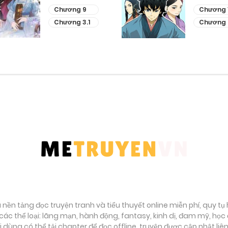
Chương 9
Chương 
Chương 3.1
Chương 
à nền tảng đọc truyện tranh và tiểu thuyết online miễn phí, quy t
ác thể loại: lãng mạn, hành động, fantasy, kinh dị, đam mỹ, họ
ời dùng có thể tải chapter để đọc offline, truyện được cập nhật li