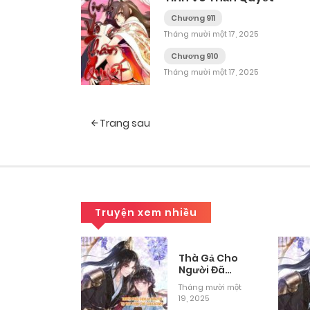
Chương 911
Tháng mười một 17, 2025
Chương 910
Tháng mười một 17, 2025
Posts
Trang sau
navigation
Truyện xem nhiều
Mô Phỏng
Thà Gả Cho
ờng Sinh
Người Đã
Khuất Còn
g mười một
Tháng mười một
Hơn Làm Vợ
2025
19, 2025
Lẽ