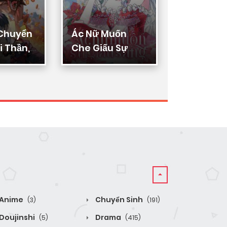
 Chuyển
Ác Nữ Muốn
Thực Thi
 Thần,
Che Giấu Sự
Lý
ển Hóa
Giàu Sang
n Thần
Anime
Chuyển Sinh
(3)
(191)
Doujinshi
Drama
(5)
(415)