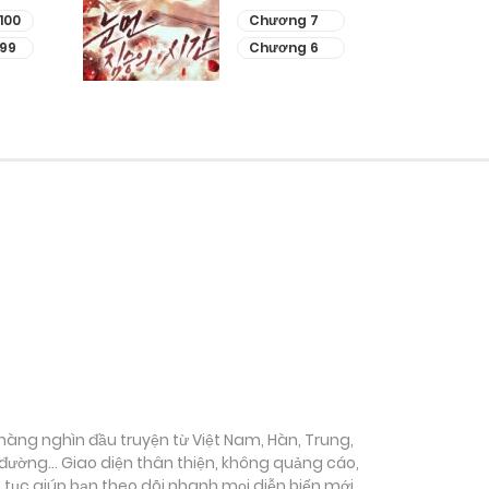
100
Chương 7
99
Chương 6
ụ hàng nghìn đầu truyện từ Việt Nam, Hàn, Trung,
c đường… Giao diện thân thiện, không quảng cáo,
ên tục giúp bạn theo dõi nhanh mọi diễn biến mới