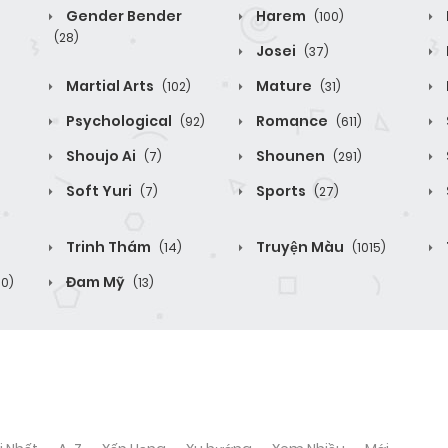
Gender Bender
Harem
(100)
(28)
Josei
(37)
Martial Arts
Mature
(102)
(31)
Psychological
Romance
(92)
(611)
Shoujo Ai
Shounen
(7)
(291)
Soft Yuri
Sports
(7)
(27)
Trinh Thám
Truyện Màu
(14)
(1015)
Đam Mỹ
70)
(13)