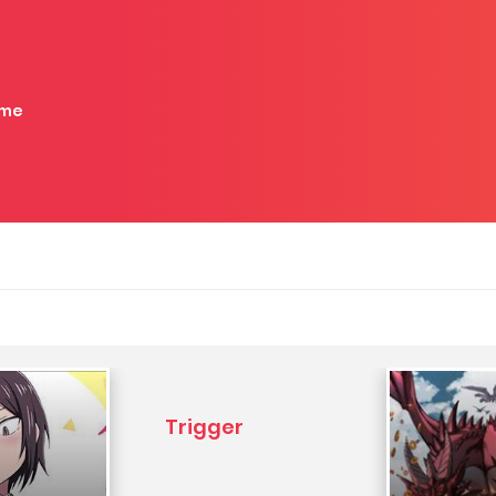
me
Trigger