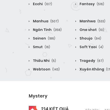
Ecchi
Fantasy
(107)
(516)
Manhua
Manhwa
(507)
(533)
Ngôn Tình
One shot
(358)
(10)
Seinen
Shoujo
(186)
(94)
Smut
Soft Yaoi
(16)
(4)
Thiếu Nhi
Tragedy
(5)
(67)
Webtoon
Xuyên Không
(143)
(1
Mystery
214 KẾT QUẢ