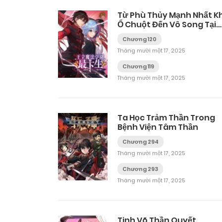
Từ Phù Thủy Mạnh Nhất K
Ổ Chuột Đến Vô Song Tại
Học Viện Pháp Thuật Hoà
Chương 120
Gia
Tháng mười một 17, 2025
Chương 119
Tháng mười một 17, 2025
Ta Học Trảm Thần Trong
Bệnh Viện Tâm Thần
Chương 294
Tháng mười một 17, 2025
Chương 293
Tháng mười một 17, 2025
Tinh Võ Thần Quyết