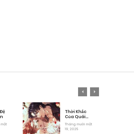
 Đệ
Thời Khắc
ân
Của Quái
Thú Mù
 một
Tháng mười một
19, 2025