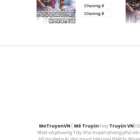
ương 11
Chương 9
ương 10
Chương 8
MeTruyenVN
(
Mê Truyện
hay
Truyện VN
) l
Nhật và phương Tây. Kho truyện phong phú với c
hỗ trợ Vietsub, đọc mượt trên mọi thiết bị. Ngư