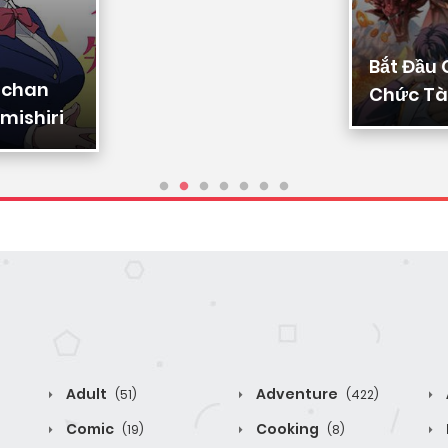
Bắt Đầu
-chan
Chức Tài
mishiri
Ta Chuy
Triệu Vạ
Sủng
Adult
Adventure
(51)
(422)
Comic
Cooking
(19)
(8)