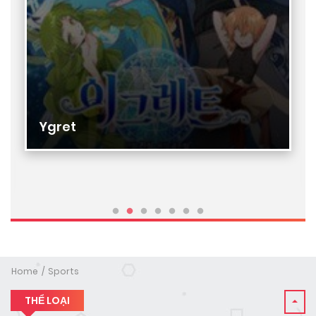
Ygret
Home
Sports
THỂ LOẠI