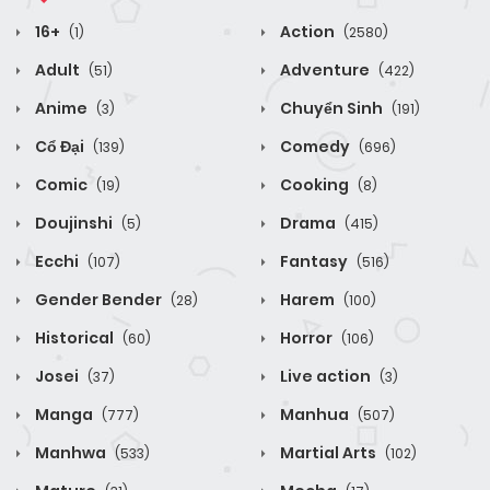
16+
Action
(1)
(2580)
Adult
Adventure
(51)
(422)
Anime
Chuyển Sinh
(3)
(191)
Cổ Đại
Comedy
(139)
(696)
Comic
Cooking
(19)
(8)
Doujinshi
Drama
(5)
(415)
Ecchi
Fantasy
(107)
(516)
Gender Bender
Harem
(28)
(100)
Historical
Horror
(60)
(106)
Josei
Live action
(37)
(3)
Manga
Manhua
(777)
(507)
Manhwa
Martial Arts
(533)
(102)