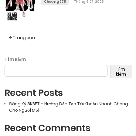
Chương 275
Tháng 9 27, 2025
Posts
Trang sau
navigation
Tìm kiếm
Tìm
kiếm
Recent Posts
Đăng Ký 8KBET – Hướng Dẫn Tạo Tài Khoản Nhanh Chóng
Cho Người Mới
Recent Comments