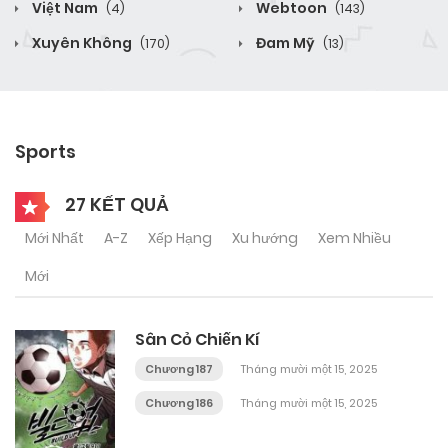
Việt Nam
Webtoon
(4)
(143)
Xuyên Không
Đam Mỹ
(170)
(13)
Sports
27 KẾT QUẢ
Mới Nhất
A-Z
Xếp Hạng
Xu hướng
Xem Nhiều
Mới
Sân Cỏ Chiến Kí
Chương 187
Tháng mười một 15, 2025
Chương 186
Tháng mười một 15, 2025