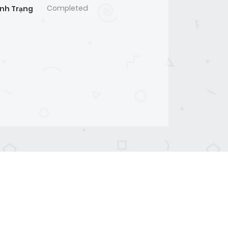
Completed
ình Trạng