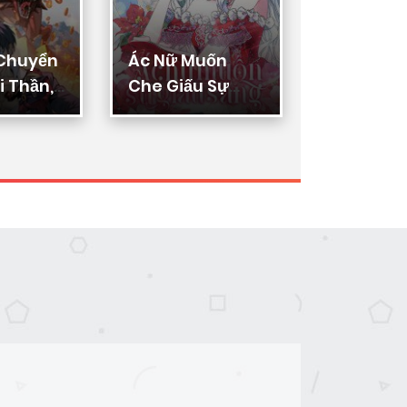
 Chuyển
Ác Nữ Muốn
Thực Thi
 Thần,
Che Giấu Sự
Lý
ển Hóa
Giàu Sang
n Thần