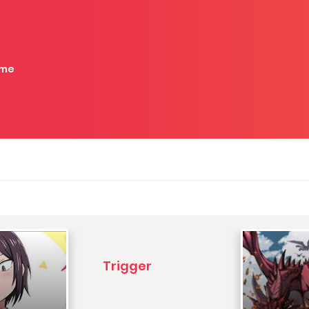
me
Trigger