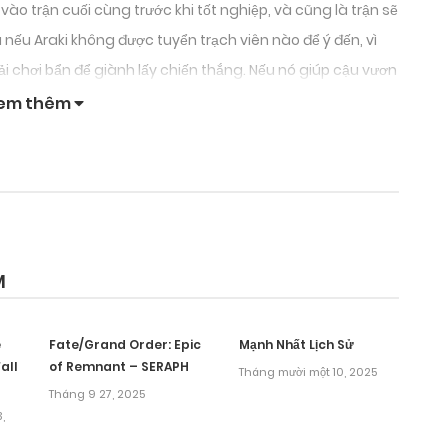
vào trận cuối cùng trước khi tốt nghiệp, và cũng là trận sẽ
 nếu Araki không được tuyển trạch viên nào để ý đến, vì
hải chơi bẩn để giành lấy chiến thắng. Nếu nó giúp cậu vươn
uốc tế! Không tồn tại thứ gọi là bất khả xâm phạm hay
em thêm
M
e
Fate/Grand Order: Epic
Mạnh Nhất Lịch Sử
all
of Remnant – SERAPH
Tháng mười một 10, 2025
Tháng 9 27, 2025
,