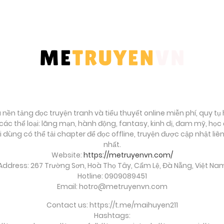
à nền tảng đọc truyện tranh và tiểu thuyết online miễn phí, quy t
ác thể loại: lãng mạn, hành động, fantasy, kinh dị, đam mỹ, họ
ời dùng có thể tải chapter để đọc offline, truyện được cập nhật li
nhất.
Website:
https://metruyenvn.com/
Address: 267 Trường Sơn, Hoà Thọ Tây, Cẩm Lệ, Đà Nẵng, Việt Na
Hotline: 0909089451
Email:
hotro@metruyenvn.com
Contact us: https://t.me/maihuyen211
Hashtags: