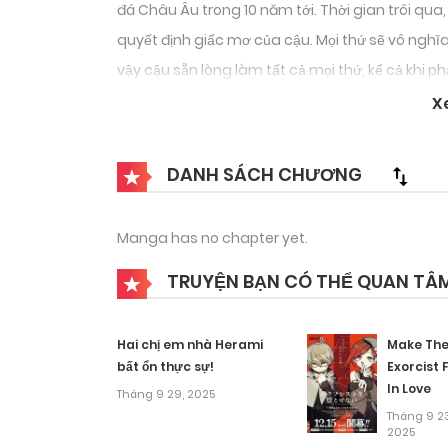
đá Châu Âu trong 10 năm tới. Thời gian trôi qua, 
quyết định giấc mơ của cậu. Mọi thứ sẽ vô nghĩa
vậy cậu sẵn lòng làm tất cả mọi thứ, kể cả khi p
đến đỉnh cao! Chào mừng đến với giới bóng đá q
X
luật lệ! Ít nhất là khi chiến thắng đang cận kề!
DANH SÁCH CHƯƠNG
Manga has no chapter yet.
TRUYỆN BẠN CÓ THỂ QUAN TÂ
Hai chị em nhà Herami
Make Th
bất ổn thực sự!
Exorcist F
In Love
Tháng 9 29, 2025
Tháng 9 23
2025