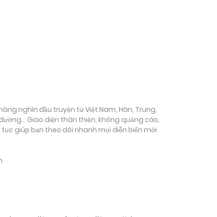
ụ hàng nghìn đầu truyện từ Việt Nam, Hàn, Trung,
c đường… Giao diện thân thiện, không quảng cáo,
ên tục giúp bạn theo dõi nhanh mọi diễn biến mới
m