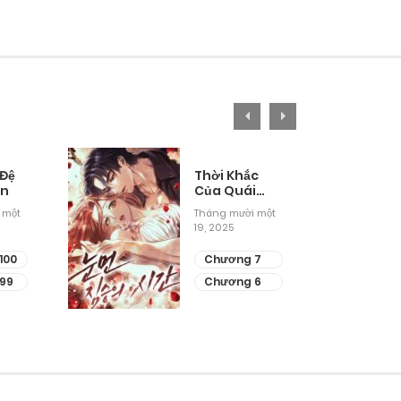
 Đệ
Thời Khắc
ân
Của Quái
Thú Mù
 một
Tháng mười một
19, 2025
100
Chương 7
99
Chương 6