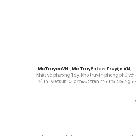
MeTruyenVN
(
Mê Truyện
hay
Truyện VN
) l
Nhật và phương Tây. Kho truyện phong phú với c
hỗ trợ Vietsub, đọc mượt trên mọi thiết bị. Ngư