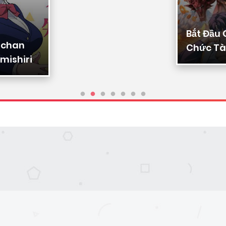
Bắt Đầu
-chan
Chức Tài
mishiri
Ta Chuy
Triệu Vạ
Sủng