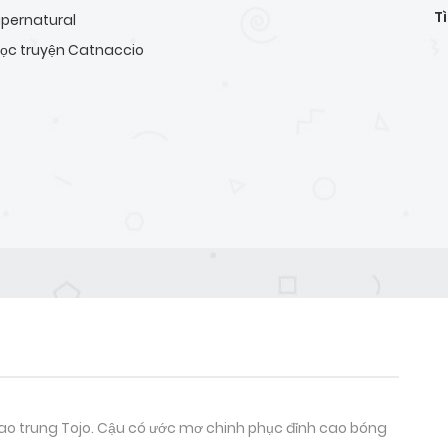
T
pernatural
ọc truyện Catnaccio
cao trung Tojo. Cậu có ước mơ chinh phục đỉnh cao bóng