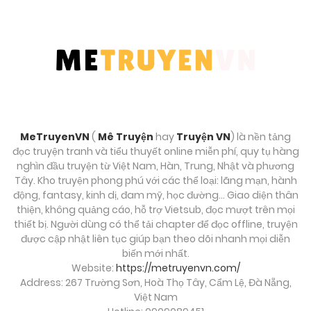
MeTruyenVN
(
Mê Truyện
hay
Truyện VN
) là nền tảng
đọc truyện tranh và tiểu thuyết online miễn phí, quy tụ hàng
nghìn đầu truyện từ Việt Nam, Hàn, Trung, Nhật và phương
Tây. Kho truyện phong phú với các thể loại: lãng mạn, hành
động, fantasy, kinh dị, đam mỹ, học đường… Giao diện thân
thiện, không quảng cáo, hỗ trợ Vietsub, đọc mượt trên mọi
thiết bị. Người dùng có thể tải chapter để đọc offline, truyện
được cập nhật liên tục giúp bạn theo dõi nhanh mọi diễn
biến mới nhất.
Website:
https://metruyenvn.com/
Address: 267 Trường Sơn, Hoà Thọ Tây, Cẩm Lệ, Đà Nẵng,
Việt Nam