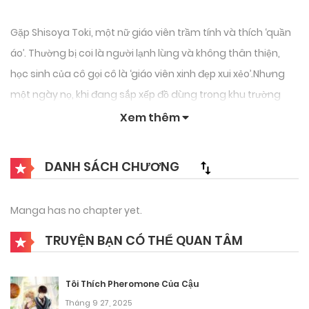
Gặp Shisoya Toki, một nữ giáo viên trầm tính và thích ‘quần
áo’. Thường bị coi là người lạnh lùng và không thân thiện,
học sinh của cô gọi cô là ‘giáo viên xinh đẹp xui xẻo’.Nhưng
một ngày nọ, khi đang sắp xếp đồ dùng trong khu trường
học cũ, cô tìm thấy một chiếc quần lót mới toanh.Đột nhiên,
Xem thêm
sự tò mò kỳ quặc của cô ấy về “quần áo” trở nên điên
cuồng!!Đôi khi SEXY, đôi khi DỄ THƯƠNG– hãy sẵn sàng cho
DANH SÁCH CHƯƠNG
một chuyến đi hoang dã với những bộ cosplay quyến rũ!
Manga has no chapter yet.
TRUYỆN BẠN CÓ THỂ QUAN TÂM
Tôi Thích Pheromone Của Cậu
Tháng 9 27, 2025