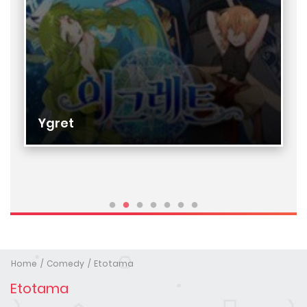
Ygret
Home
Comedy
Etotama
Etotama