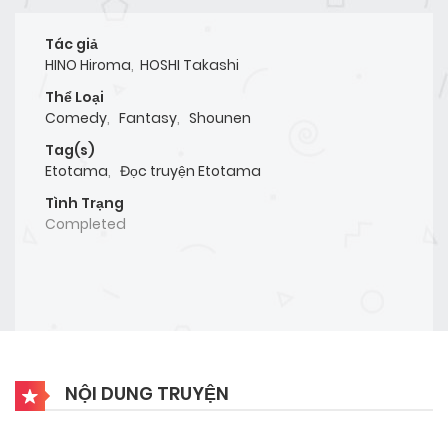
Tác giả
HINO Hiroma
,
HOSHI Takashi
Thể Loại
Comedy
,
Fantasy
,
Shounen
Tag(s)
Etotama
,
Đọc truyện Etotama
Tình Trạng
Completed
NỘI DUNG TRUYỆN