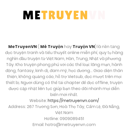
MeTruyenVN
(
Mê Truyện
hay
Truyện VN
) là nền tảng
đọc truyện tranh và tiểu thuyết online miễn phí, quy tụ hàng
nghìn đầu truyện từ Việt Nam, Hàn, Trung, Nhật và phương
Tây. Kho truyện phong phú với các thể loại: lãng mạn, hành
động, fantasy, kinh dị, đam mỹ, học đường… Giao diện thân
thiện, không quảng cáo, hỗ trợ Vietsub, đọc mượt trên mọi
thiết bị. Người dùng có thể tải chapter để đọc offline, truyện
được cập nhật liên tục giúp bạn theo dõi nhanh mọi diễn
biến mới nhất.
Website:
https://metruyenvn.com/
Address: 267 Trường Sơn, Hoà Thọ Tây, Cẩm Lệ, Đà Nẵng,
Việt Nam
Hotline: 0909089451
Email:
hotro@metruyenvn.com