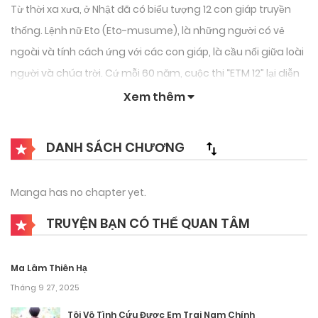
Từ thời xa xưa, ở Nhật đã có biểu tượng 12 con giáp truyền
thống. Lệnh nữ Eto (Eto-musume), là những người có vẻ
ngoài và tính cách ứng với các con giáp, là cầu nối giữa loài
người và chúa trời. Cứ mỗi 60 năm, cuộc thi “ETM 12” lại diễn
ra ở quận Akihabara thuộc Tokyo, quy tụ những cô gái nhiệt
Xem thêm
huyết từ khắp Nhật Bản để có cơ hội trở thành Lệnh nữ Eto.
Chỉ có một điều kiện duy nhất để trở thành Lệnh nữ Eto đó là:
DANH SÁCH CHƯƠNG
bạn phải hạ gục 12 biểu tượng khác. Nhưng sức mạnh khủng
khiếp của 12 con giáp, suốt 2000 năm không ai đánh lại. Câu
Manga has no chapter yet.
chuyện bắt đầu tư khi Nya-tn gặp Amano Takeru!
TRUYỆN BẠN CÓ THỂ QUAN TÂM
Ma Lâm Thiên Hạ
Tháng 9 27, 2025
Tôi Vô Tình Cứu Được Em Trai Nam Chính