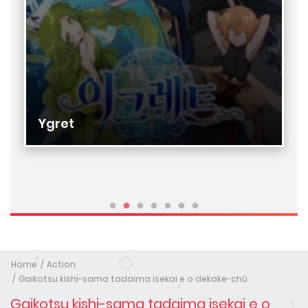
Ygret
Home
Action
Gaikotsu kishi-sama tadaima isekai e o dekake-chū
Gaikotsu kishi-sama tadaima isekai e o