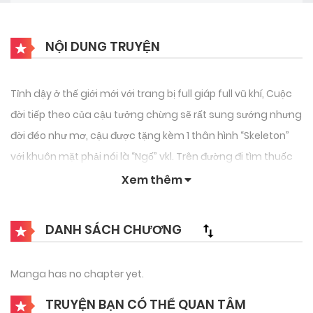
NỘI DUNG TRUYỆN
Tỉnh dậy ở thế giới mới với trang bị full giáp full vũ khí, Cuộc
đời tiếp theo của cậu tưởng chừng sẽ rất sung sướng nhưng
đời đéo như mơ, cậu được tặng kèm 1 thân hình “Skeleton”
với khuôn mặt phải nói là “Ngố” vkl. Trên đường đi tìm thuốc
giải cho cơ thể mình, cậu thu phục được 1 con pet và hợp tác
Xem thêm
(giống culi hơn) với một cô nàng Dark Elf xinh đẹp. Chuỗi
ngày “hạnh phúc” và đau khổ của cậu bắt đầu từ đây.
DANH SÁCH CHƯƠNG
Manga has no chapter yet.
TRUYỆN BẠN CÓ THỂ QUAN TÂM