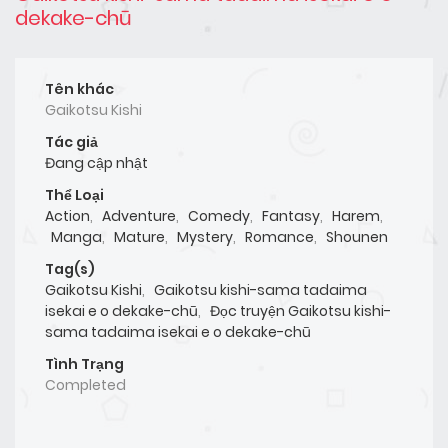
dekake-chū
Tên khác
Gaikotsu Kishi
Tác giả
Đang cập nhật
Thể Loại
Action
,
Adventure
,
Comedy
,
Fantasy
,
Harem
,
Manga
,
Mature
,
Mystery
,
Romance
,
Shounen
Tag(s)
Gaikotsu Kishi
,
Gaikotsu kishi-sama tadaima
isekai e o dekake-chū
,
Đọc truyện Gaikotsu kishi-
sama tadaima isekai e o dekake-chū
Tình Trạng
Completed