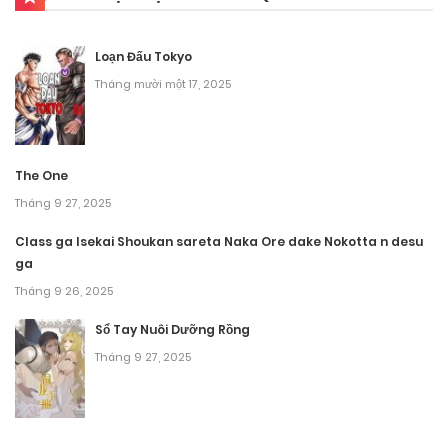
Chương 21.2
Loạn Đấu Tokyo
Tháng 8 31, 2025
Tháng mười một 17, 2025
Chương 21.1
Tháng 8 31, 2025
The One
Tháng 9 27, 2025
Chương 20.2
Class ga Isekai Shoukan sareta Naka Ore dake Nokotta n desu
Tháng 8 31, 2025
ga
Chương 20.1
Tháng 9 26, 2025
Tháng 8 31, 2025
Sổ Tay Nuôi Dưỡng Rồng
Tháng 9 27, 2025
Chương 19.2
Tháng 8 31, 2025