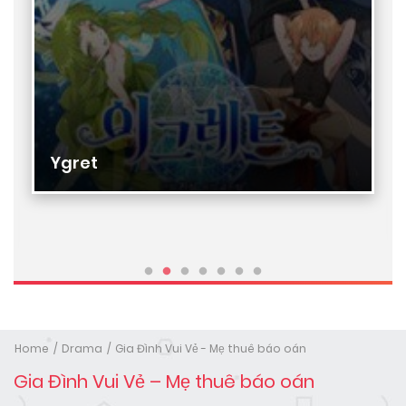
Ygret
Home
Drama
Gia Đình Vui Vẻ - Mẹ thuê báo oán
Gia Đình Vui Vẻ – Mẹ thuê báo oán