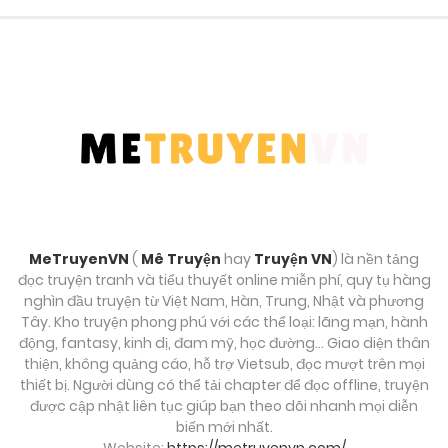
Tháng 8 31, 2025
Chương 16.1
Tháng 8 31, 2025
Chương 15.2
Tháng 8 31, 2025
Chương 15.1
Tháng 8 31, 2025
MeTruyenVN
(
Mê Truyện
hay
Truyện VN
) là nền tảng
đọc truyện tranh và tiểu thuyết online miễn phí, quy tụ hàng
Chương 14.2
nghìn đầu truyện từ Việt Nam, Hàn, Trung, Nhật và phương
Tây. Kho truyện phong phú với các thể loại: lãng mạn, hành
Tháng 8 31, 2025
động, fantasy, kinh dị, đam mỹ, học đường… Giao diện thân
thiện, không quảng cáo, hỗ trợ Vietsub, đọc mượt trên mọi
Chương 14.1
thiết bị. Người dùng có thể tải chapter để đọc offline, truyện
được cập nhật liên tục giúp bạn theo dõi nhanh mọi diễn
Tháng 8 31, 2025
biến mới nhất.
Website:
https://metruyenvn.com/