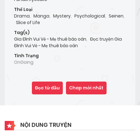
Thể Loại
Drama
,
Manga
,
Mystery
,
Psychological
,
Seinen
,
Slice of Life
Tag(s)
Gia Đình Vui Vẻ - Mẹ thuê báo oán
,
Đọc truyện Gia
Đình Vui Vẻ - Mẹ thuê báo oán
Tình Trạng
OnGoing
Đọc từ đầu
Chap mới nhất
NỘI DUNG TRUYỆN