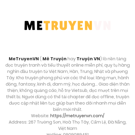
MeTruyenVN
(
Mê Truyện
hay
Truyện VN
) là nền tảng
đọc truyện tranh và tiểu thuyết online miễn phí, quy tụ hàng
nghìn đầu truyện từ Việt Nam, Hàn, Trung, Nhật và phương
Tây. Kho truyện phong phú với các thể loại: lãng mạn, hành
động, fantasy, kinh dị, đam mỹ, học đường… Giao diện thân
thiện, không quảng cáo, hỗ trợ Vietsub, đọc mượt trên mọi
thiết bị. Người dùng có thể tải chapter để đọc offline, truyện
được cập nhật liên tục giúp bạn theo dõi nhanh mọi diễn
biến mới nhất.
Website:
https://metruyenvn.com/
Address: 267 Trường Sơn, Hoà Thọ Tây, Cẩm Lệ, Đà Nẵng,
Việt Nam
Hotline: 0909089451