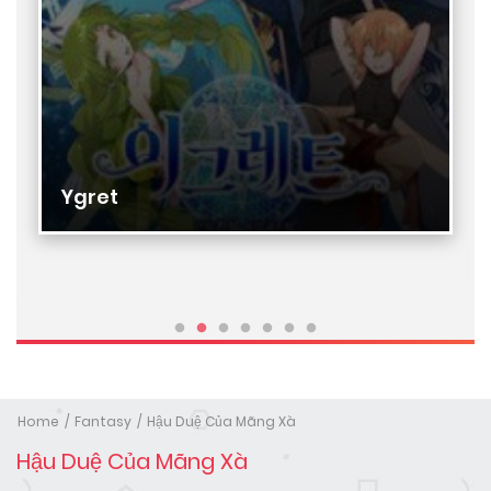
Ygret
Home
Fantasy
Hậu Duệ Của Mãng Xà
Hậu Duệ Của Mãng Xà