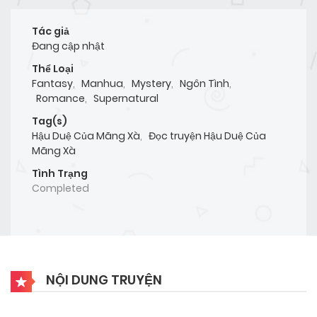
Tác giả
Đang cập nhật
Thể Loại
Fantasy
,
Manhua
,
Mystery
,
Ngôn Tình
,
Romance
,
Supernatural
Tag(s)
Hậu Duệ Của Mãng Xà
,
Đọc truyện Hậu Duệ Của
Mãng Xà
Tình Trạng
Completed
NỘI DUNG TRUYỆN