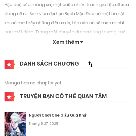
Hậu duệ của mãng xà, một cuộc chiến tranh gia tộc cổ xưa
đang nổ ra. Sinh viên đại học Bạch Mặc Đào có một bí mật:
khi cô mơ thấy những điều xa lạ, tóc của cô sẽ mọc ra chỉ
sau một đêm. Trong một chuyến đi chơi cùng trường, một
bức tượng rắn đột nhiên sống dậy và nói chuyện với cô!
Xem thêm
Những sự kiện kỳ lạ này khiến Bạch Mặc Đào vô tình vượt qua
một rào cản bí ẩn và bước vào một thế giới ẩn giấu
DANH SÁCH CHƯƠNG
Manga has no chapter yet.
TRUYỆN BẠN CÓ THỂ QUAN TÂM
Người Chơi Che Giấu Quá Khứ
Tháng 9 27, 2025