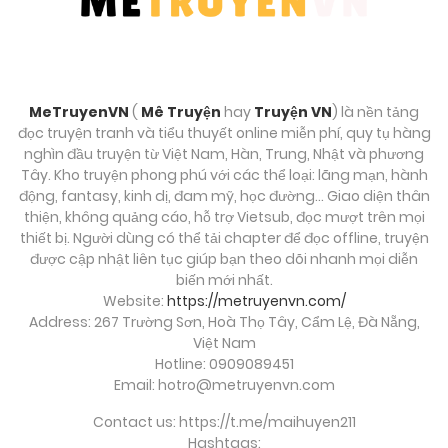
MeTruyenVN
(
Mê Truyện
hay
Truyện VN
) là nền tảng
đọc truyện tranh và tiểu thuyết online miễn phí, quy tụ hàng
nghìn đầu truyện từ Việt Nam, Hàn, Trung, Nhật và phương
Tây. Kho truyện phong phú với các thể loại: lãng mạn, hành
động, fantasy, kinh dị, đam mỹ, học đường… Giao diện thân
thiện, không quảng cáo, hỗ trợ Vietsub, đọc mượt trên mọi
thiết bị. Người dùng có thể tải chapter để đọc offline, truyện
được cập nhật liên tục giúp bạn theo dõi nhanh mọi diễn
biến mới nhất.
Website:
https://metruyenvn.com/
Address: 267 Trường Sơn, Hoà Thọ Tây, Cẩm Lệ, Đà Nẵng,
Việt Nam
Hotline: 0909089451
Email:
hotro@metruyenvn.com
Contact us: https://t.me/maihuyen211
Hashtags: