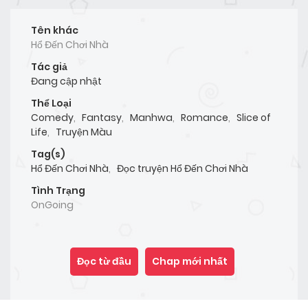
Tên khác
Hổ Đến Chơi Nhà
Tác giả
Đang cập nhật
Thể Loại
Comedy
,
Fantasy
,
Manhwa
,
Romance
,
Slice of
Life
,
Truyện Màu
Tag(s)
Hổ Đến Chơi Nhà
,
Đọc truyện Hổ Đến Chơi Nhà
Tình Trạng
OnGoing
Đọc từ đầu
Chap mới nhất