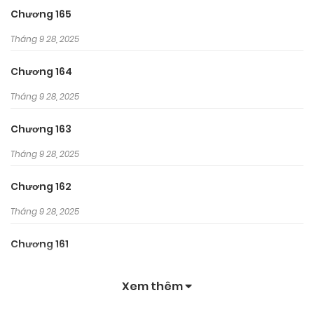
Chương 165
Tháng 9 28, 2025
Chương 164
Tháng 9 28, 2025
Chương 163
Tháng 9 28, 2025
Chương 162
Tháng 9 28, 2025
Chương 161
Tháng 9 28, 2025
Xem thêm
Chương 160