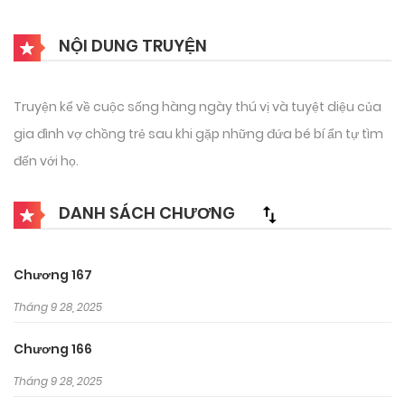
NỘI DUNG TRUYỆN
Truyện kể về cuộc sống hàng ngày thú vị và tuyệt diệu của
gia đình vợ chồng trẻ sau khi gặp những đứa bé bí ẩn tự tìm
đến với họ.
DANH SÁCH CHƯƠNG
Chương 167
Tháng 9 28, 2025
Chương 166
Tháng 9 28, 2025