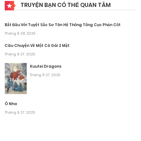
TRUYỆN BẠN CÓ THỂ QUAN TÂM
Tháng 9 28, 2025
Chương 159
Bắt Đầu Với Tuyệt Sắc Sư Tôn Hệ Thống Tổng Cục Phản Cốt
Tháng 9 28, 2025
Tháng 9 28, 2025
Chương 158
Câu Chuyện Về Một Cô Gái 2 Mặt
Tháng 9 27, 2025
Tháng 9 28, 2025
Kuutei Dragons
Chương 157
Tháng 9 27, 2025
Tháng 9 28, 2025
Chương 156
Ô Nha
Tháng 9 28, 2025
Tháng 9 27, 2025
Chương 155
Tháng 9 28, 2025