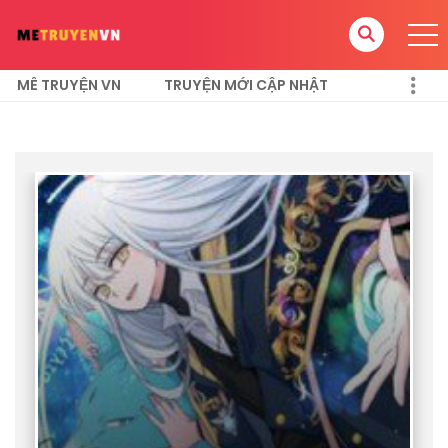
MÊ TRUYỆN VN
TRUYỆN MỚI CẬP NHẬT