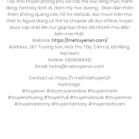
Tây. Kho truyện phong phú với các thể loại: lãng mạn, hành
động, fantasy, kinh dị, đam mỹ, học đường… Giao diện thân
Chương 12
thiện, không quảng cáo, hỗ trợ Vietsub, đọc mượt trên mọi
Tháng 9 29, 2025
thiết bị. Người dùng có thể tải chapter để đọc offline, truyện
được cập nhật liên tục giúp bạn theo dõi nhanh mọi diễn
biến mới nhất.
Chương 11
Website:
https://metruyenvn.com/
Tháng 9 29, 2025
Address: 267 Trường Sơn, Hoà Thọ Tây, Cẩm Lệ, Đà Nẵng,
Việt Nam
Chương 10
Hotline: 0909089451
Email:
hotro@metruyenvn.com
Tháng 9 29, 2025
Contact us: https://t.me/maihuyen211
Hashtags:
Chương 9
#truyenvn #doctruyenonline #truyentranh
Tháng 9 29, 2025
#truyenchuong #truyenfull #truyenvietsub #truyenmoi
#truyendammy #truyenfantasy #truyentinhcam
Chương 8
Tháng 9 29, 2025
soi cầu việt
Chương 7