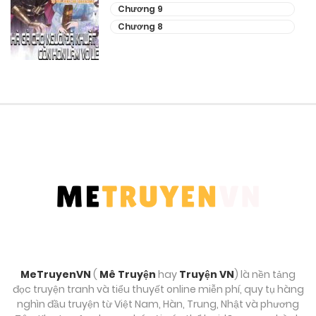
Chương 9
Tháng 9 29, 2025
Chương 8
Chương 17
Tháng 9 29, 2025
Chương 16
Tháng 9 29, 2025
Chương 15
Tháng 9 29, 2025
Chương 14
Tháng 9 29, 2025
MeTruyenVN
(
Mê Truyện
hay
Truyện VN
) là nền tảng
Chương 13
đọc truyện tranh và tiểu thuyết online miễn phí, quy tụ hàng
Tháng 9 29, 2025
nghìn đầu truyện từ Việt Nam, Hàn, Trung, Nhật và phương