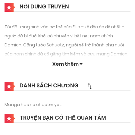
NỘI DUNG TRUYỆN
Tôi đã trọng sinh vào cơ thể của Ellie – kẻ độc ác đệ nhất –
người đã bị đuổi khỏi cô nhi viện vì bắt nạt nam chính
Damien. Công tước Schuetz, người sẽ trở thành cha nuôi
của nam chính đã cố gắng tìm kiếm và cưu mang Damien.
“Ta cũng nhận nuôi cả đứa trẻ đó. Nhận làm con dâu.” Dạ?
Xem thêm
Con dâu? Ngài ấy bảo là con dâu sao?? Dù hoang mang,
nhưng tôi đã cố gắng bảo vệ Damian nhiều hơn một chút
DANH SÁCH CHƯƠNG
cho đến khi nữ chính xuất hiện. Nhưng mà bây giờ- “Ellie, em
không thể có tình nhân đâu. Bởi vì có thể ta sẽ giết chết tên
Manga has no chapter yet.
khốn đó vì ghen tuông quá mức đấy”. “Ta cũng nghĩ vậy đấy,
TRUYỆN BẠN CÓ THỂ QUAN TÂM
Ellie à. Ngoại tình là không được đâu.” Phản ứng của Damian
và Công tước ngày càng trở nên kỳ lạ?! Hãy cùng đón xem