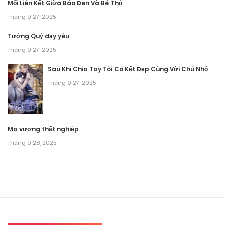
câu chuyện tràn đầy tình yêu của Ellie khi được công tước
Mối Liên Kết Giữa Báo Đen Và Bé Thỏ
nhận nuôi qua bộ truyện nhé!
Tháng 9 27, 2025
Tướng Quỷ dạy yêu
Tháng 9 27, 2025
Sau Khi Chia Tay Tôi Có Kết Đẹp Cùng Với Chú Nhỏ
Tháng 9 27, 2025
Ma vương thất nghiệp
Tháng 9 28, 2025