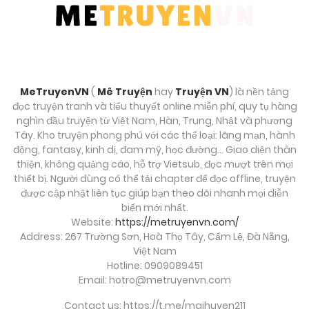
MeTruyenVN
(
Mê Truyện
hay
Truyện VN
) là nền tảng
đọc truyện tranh và tiểu thuyết online miễn phí, quy tụ hàng
nghìn đầu truyện từ Việt Nam, Hàn, Trung, Nhật và phương
Tây. Kho truyện phong phú với các thể loại: lãng mạn, hành
động, fantasy, kinh dị, đam mỹ, học đường… Giao diện thân
thiện, không quảng cáo, hỗ trợ Vietsub, đọc mượt trên mọi
thiết bị. Người dùng có thể tải chapter để đọc offline, truyện
được cập nhật liên tục giúp bạn theo dõi nhanh mọi diễn
biến mới nhất.
Website:
https://metruyenvn.com/
Address: 267 Trường Sơn, Hoà Thọ Tây, Cẩm Lệ, Đà Nẵng,
Việt Nam
Hotline: 0909089451
Email:
hotro@metruyenvn.com
Contact us: https://t.me/maihuyen211