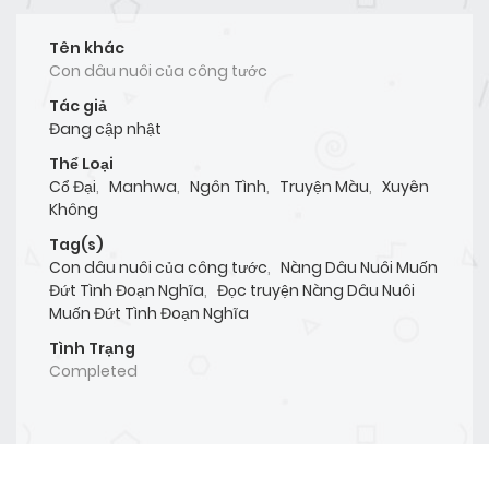
Tên khác
Con dâu nuôi của công tước
Tác giả
Đang cập nhật
Thể Loại
Cổ Đại
,
Manhwa
,
Ngôn Tình
,
Truyện Màu
,
Xuyên
Không
Tag(s)
Con dâu nuôi của công tước
,
Nàng Dâu Nuôi Muốn
Đứt Tình Đoạn Nghĩa
,
Đọc truyện Nàng Dâu Nuôi
Muốn Đứt Tình Đoạn Nghĩa
Tình Trạng
Completed