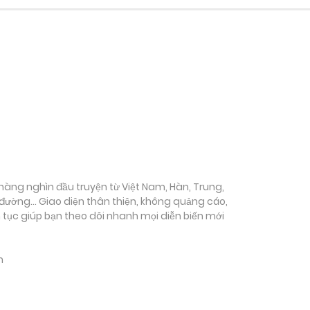
ụ hàng nghìn đầu truyện từ Việt Nam, Hàn, Trung,
c đường… Giao diện thân thiện, không quảng cáo,
ên tục giúp bạn theo dõi nhanh mọi diễn biến mới
m