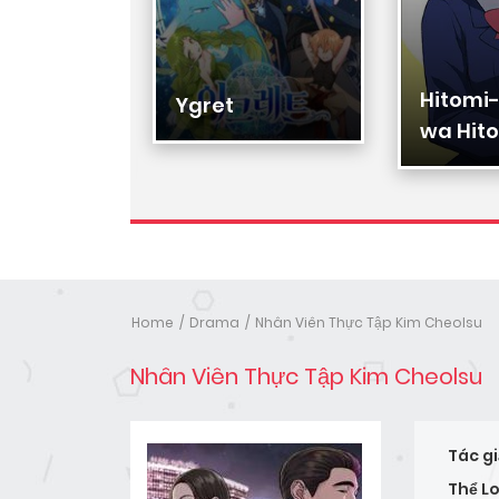
Hitomi
Hạ Đệ
Ygret
wa Hito
Nhân
Home
Drama
Nhân Viên Thực Tập Kim Cheolsu
Nhân Viên Thực Tập Kim Cheolsu
Tác gi
Thể Lo