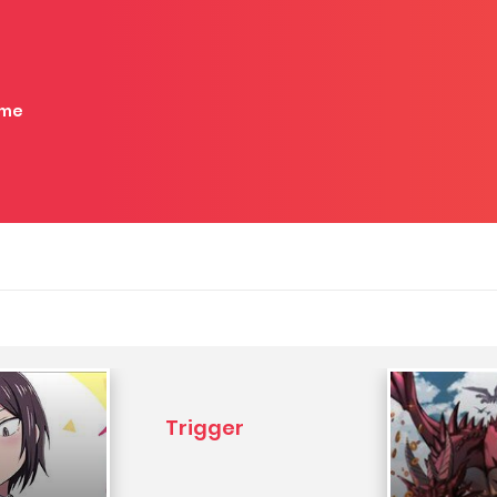
me
Trigger