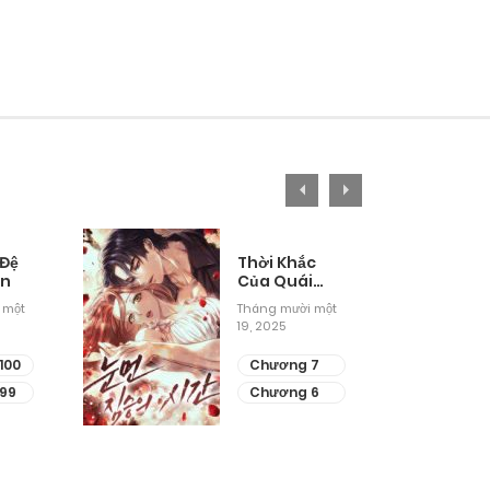
 Đệ
Thời Khắc
ân
Của Quái
Thú Mù
 một
Tháng mười một
19, 2025
100
Chương 7
99
Chương 6