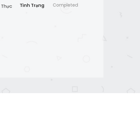
Completed
Tình Trạng
n Thực