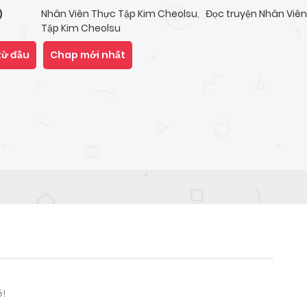
Nhân Viên Thực Tập Kim Cheolsu
,
Đọc truyện Nhân Viê
)
Tập Kim Cheolsu
từ đầu
Chap mới nhất
é!