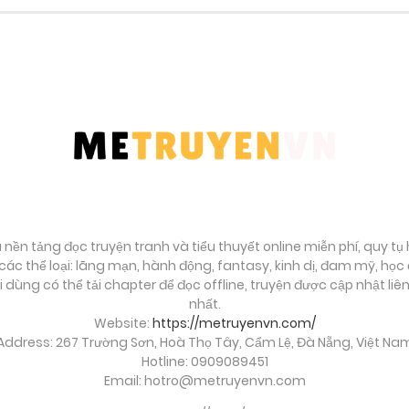
Tháng 9 29, 2025
Tháng 9 29, 2025
Tháng 9 29, 2025
Tháng 9 29, 2025
Tháng 9 29, 2025
à nền tảng đọc truyện tranh và tiểu thuyết online miễn phí, quy t
ác thể loại: lãng mạn, hành động, fantasy, kinh dị, đam mỹ, họ
ời dùng có thể tải chapter để đọc offline, truyện được cập nhật li
Tháng 9 29, 2025
nhất.
Website:
https://metruyenvn.com/
Address: 267 Trường Sơn, Hoà Thọ Tây, Cẩm Lệ, Đà Nẵng, Việt Na
Tháng 9 29, 2025
Hotline: 0909089451
Email:
hotro@metruyenvn.com
Tháng 9 29, 2025