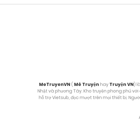
Chương 98
Chương 97
Chương 96
Chương 95
Chương 94
MeTruyenVN
(
Mê Truyện
hay
Truyện VN
) l
Nhật và phương Tây. Kho truyện phong phú với c
hỗ trợ Vietsub, đọc mượt trên mọi thiết bị. Ngư
Chương 93
Chương 92
Chương 91