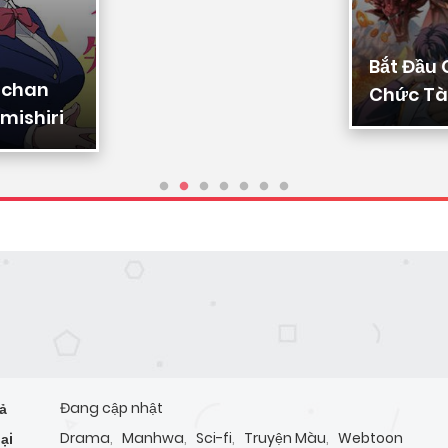
Bắt Đầu
-chan
Chức Tài
mishiri
Ta Chuy
Triệu Vạ
Sủng
Đang cập nhật
ả
Drama
,
Manhwa
,
Sci-fi
,
Truyện Màu
,
Webtoon
ại