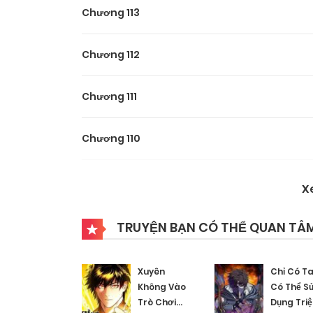
Chương 113
Chương 112
Chương 111
Chương 110
Chương 109
X
Chương 108
TRUYỆN BẠN CÓ THỂ QUAN TÂ
Chương 107
Xuyên
Chỉ Có T
Không Vào
Có Thể S
Trò Chơi
Dụng Tri
Chương 106