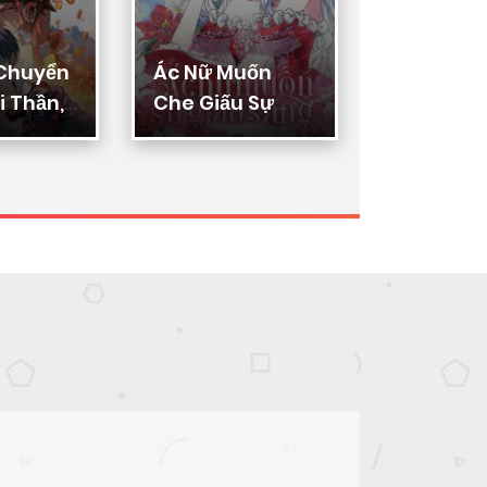
 Chuyển
Ác Nữ Muốn
Thực Thi
 Thần,
Che Giấu Sự
Lý
ển Hóa
Giàu Sang
n Thần