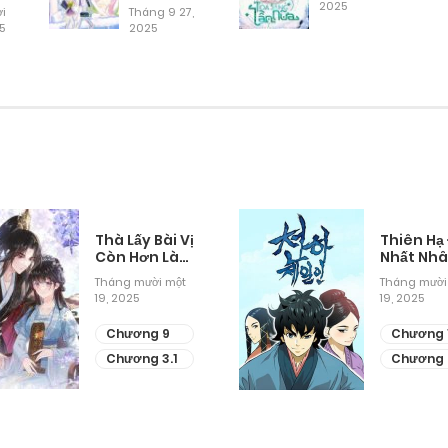
ật
Rồng Nở
2025
i
Tháng 9 27,
5
Hoa
2025
Tháng 9 29, 2025
Tháng 9 29, 2025
Tháng 9 29, 2025
Tháng 9 29, 2025
Thà Lấy Bài Vị
Thiên Hạ
Còn Hơn Làm
Nhất Nh
Thiếp
Tháng mười một
Tháng mười
Tháng 9 29, 2025
19, 2025
19, 2025
Chương 9
Chương 
Tháng 9 29, 2025
Chương 3.1
Chương 
Tháng 9 29, 2025