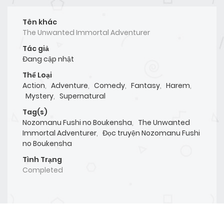
Tên khác
The Unwanted Immortal Adventurer
Tác giả
Đang cập nhật
Thể Loại
Action
,
Adventure
,
Comedy
,
Fantasy
,
Harem
,
Mystery
,
Supernatural
Tag(s)
Nozomanu Fushi no Boukensha
,
The Unwanted
Immortal Adventurer
,
Đọc truyện Nozomanu Fushi
no Boukensha
Tình Trạng
Completed