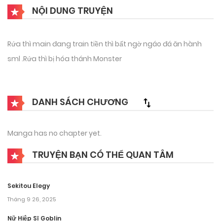
NỘI DUNG TRUYỆN
Rứa thì main đang train tiền thì bất ngờ ngáo đá ăn hành
sml .Rứa thì bị hóa thánh Monster
DANH SÁCH CHƯƠNG
Manga has no chapter yet.
TRUYỆN BẠN CÓ THỂ QUAN TÂM
Sekitou Elegy
Tháng 9 26, 2025
Nữ Hiệp Sĩ Goblin