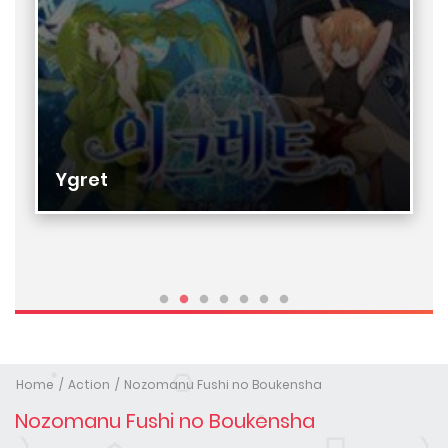
Ygret
Home
Action
Nozomanu Fushi no Boukensha
Nozomanu Fushi no Boukensha