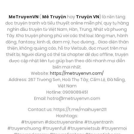
MeTruyenVN
(
Mê Truyện
hay
Truyện VN
) là nền tảng
đọc truyện tranh và tiểu thuyết online miễn phí, quy tụ hàng
nghìn đầu truyện từ Việt Nam, Hàn, Trung, Nhật và phương
Tây. Kho truyện phong phú với các thể loại: lãng mạn, hành
động, fantasy, kinh dị, đam mỹ, học đường… Giao diện thân
thiện, không quảng cáo, hỗ trợ Vietsub, đọc mượt trên mọi
thiết bị. Người dùng có thể tải chapter để đọc offline, truyện
được cập nhật liên tục giúp bạn theo dõi nhanh mọi diễn
biến mới nhất.
Website:
https://metruyenvn.com/
Address: 267 Trường Sơn, Hoà Thọ Tây, Cẩm Lệ, Đà Nẵng,
Việt Nam
Hotline: 0909089451
Email:
hotro@metruyenvn.com
Contact us: https://t.me/maihuyen211
Hashtags:
#truyenvn #doctruyenonline #truyentranh
#truyenchuong #truyenfull #truyenvietsub #truyenmoi