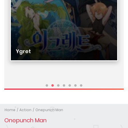
Ygret
Home
Action
Onepunch Man
Onepunch Man