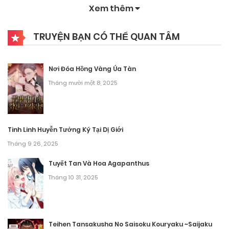
Xem thêm
Chương 280
TRUYỆN BẠN CÓ THỂ QUAN TÂM
Tháng 9 28, 2025
Chương 279
Nơi Đóa Hồng Vàng Úa Tàn
Tháng 9 28, 2025
Tháng mười một 8, 2025
Chương 278
Tháng 9 28, 2025
Tinh Linh Huyễn Tưởng Ký Tại Dị Giới
Tháng 9 26, 2025
Chương 277
Tuyết Tan Và Hoa Agapanthus
Tháng 9 28, 2025
Tháng 10 31, 2025
Chương 276
Tháng 9 28, 2025
Teihen Tansakusha No Saisoku Kouryaku ~Saijaku