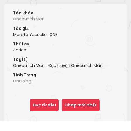
Tên khác
Onepunch Man
Tác giả
Murata Yuusuke
,
ONE
Thể Loại
Action
Tag(s)
Onepunch Man
,
Đọc truyện Onepunch Man
Tình Trạng
OnGoing
Đọc từ đầu
Chap mới nhất