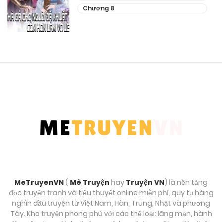
Chương 8
Chương 269
Tháng 9 28, 2025
Chương 268
Tháng 9 28, 2025
Chương 267
Tháng 9 28, 2025
Chương 266.5
Tháng 9 28, 2025
MeTruyenVN
(
Mê Truyện
hay
Truyện VN
) là nền tảng
Chương 266
đọc truyện tranh và tiểu thuyết online miễn phí, quy tụ hàng
Tháng 9 28, 2025
nghìn đầu truyện từ Việt Nam, Hàn, Trung, Nhật và phương
Tây. Kho truyện phong phú với các thể loại: lãng mạn, hành