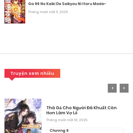
Chương 275
Ga 99 No Kaiki De Saikyou Ni Itaru Made~
Tháng 9 28, 2025
Tháng mười một 5, 2025
Chương 274
Tháng 9 28, 2025
Chương 273
Tháng 9 28, 2025
Chương 272
Truyện xem nhiều
Tháng 9 28, 2025
Chương 271
Thà Gả Cho Người Đã Khuất Còn
Tháng 9 28, 2025
Hơn Làm Vợ Lẽ
Tháng mười một 19, 2025
Chương 270
Chương 9
Tháng 9 28, 2025