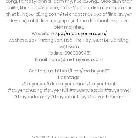
động, fantasy, kinh dị, đam mỹ, học đường… Giao diện thân
Chương 265
thiện, không quảng cáo, hỗ trợ Vietsub, đọc mượt trên mọi
Tháng 9 28, 2025
thiết bị. Người dùng có thể tải chapter để đọc offline, truyện
được cập nhật liên tục giúp bạn theo dõi nhanh mọi diễn
biến mới nhất.
Chương 264
Website:
https://metruyenvn.com/
Tháng 9 28, 2025
Address: 267 Trường Sơn, Hoà Thọ Tây, Cẩm Lệ, Đà Nẵng,
Việt Nam
Chương 263
Hotline: 0909089451
Email:
hotro@metruyenvn.com
Tháng 9 28, 2025
Contact us: https://t.me/maihuyen211
Hashtags:
Chương 262
#truyenvn #doctruyenonline #truyentranh
Tháng 9 28, 2025
#truyenchuong #truyenfull #truyenvietsub #truyenmoi
#truyendammy #truyenfantasy #truyentinhcam
Chương 261
Tháng 9 28, 2025
soi cầu việt
Chương 260
© 2026 Metruyenvn. All rights reserved