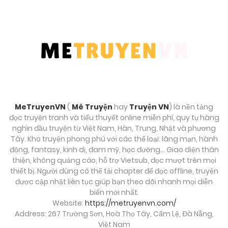
MeTruyenVN
(
Mê Truyện
hay
Truyện VN
) là nền tảng
đọc truyện tranh và tiểu thuyết online miễn phí, quy tụ hàng
nghìn đầu truyện từ Việt Nam, Hàn, Trung, Nhật và phương
Tây. Kho truyện phong phú với các thể loại: lãng mạn, hành
động, fantasy, kinh dị, đam mỹ, học đường… Giao diện thân
thiện, không quảng cáo, hỗ trợ Vietsub, đọc mượt trên mọi
thiết bị. Người dùng có thể tải chapter để đọc offline, truyện
được cập nhật liên tục giúp bạn theo dõi nhanh mọi diễn
biến mới nhất.
Website:
https://metruyenvn.com/
Address: 267 Trường Sơn, Hoà Thọ Tây, Cẩm Lệ, Đà Nẵng,
Việt Nam